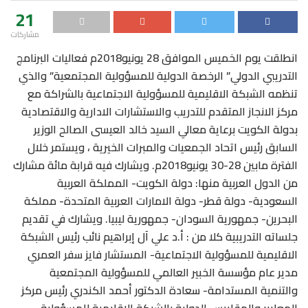
21
مشاركات
انطلقت يوم الخميس الموافق 28 يونيو2018م فعاليات البرنامج
التدريبي الدولي” الرخصة الدولية للمسؤولية المجتمعية” والذي
تنظمه الشبكة الاقليمية للمسؤولية الاجتماعية بالشراكة مع
مركز الانجاز المتقدم للتدريب والاستشارات الادارية والاقتصادية
بدولة الكويت برعاية معالي السيد خالد العيسى الصالح الوزير
السابق رئيس اتحاد الجمعيات والمبرات الخيرية ، ويستمر خلال
الفترة مابين 28-30 يونيو2018م. ويشارك فيه قرابة مائة مشارك
من الدول العربية منها: دولة الكويت- المملكة العربية
السعودية- دولة قطر-
دولة الامارات العربية المتحدة- مملكة
البحرين- جمهورية السودان- جمهورية ليبيا. ويشارك في تقديم
جلساته التدريبية كلا من : أ.د علي آل إبراهيم نائب رئيس الشبكة
الاقليمية للمسؤولية الاجتماعية- المستشار فايز سفر العمري
مدير عام مؤسسة الخبير العالمي للمسؤولية المجتمعية
والتنمية المستدامة- سعادة الدكتور أحمد الكندري رئيس مركز
المعايير والمقاييس الدولية بالشبكة الاقليمية للمسؤولية