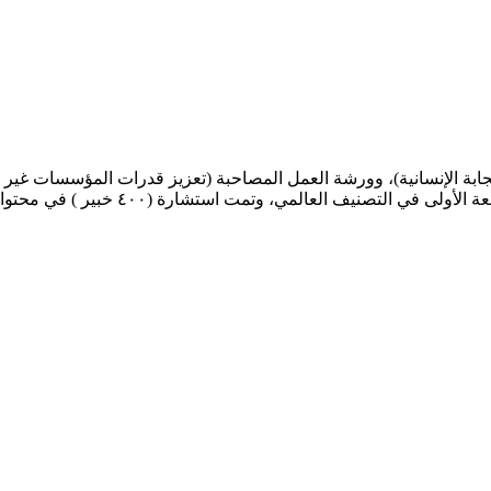
مايو ٢٠٢٦م. (علما ، أن هذا البرنامج معت