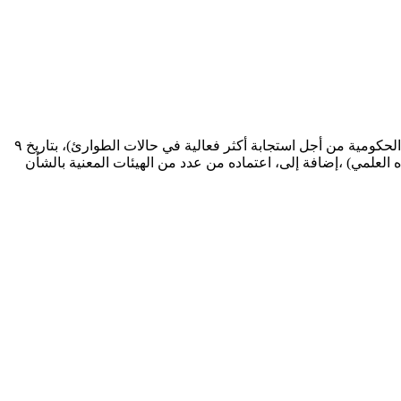
نطلاق النسخة الرابعة من البرنامج التدريبي الدولي (سفير دولي للإستجابة الإنسانية)، وورشة العمل المصاحبة (تعزيز قدرات المؤسسات غير الحكومية من أجل استجابة أكثر فعالية في حالات الطوارئ)، بتاريخ ٩
مد من جامعة هارفارد – الجامعة الأولى في التصنيف العالمي، وتمت استشارة (٤٠٠ خبير ) في محتواه العلمي) ،إضافة إلى، اعتماده من عدد من الهيئات المعنية بالشأن