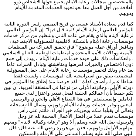
والمتخصصين بمجالات رعاية الأيتام يجتمع حولها الأشخاص ذوو
العلاقة من أجل العمل معا نحو تجويد الخدمات المقدمة للأيتام
وذويهم.
كما قدم سعادة الأستاذ عيسى بن فريح التميمي رئيس الدورة الثانية
للمؤتمر العالمي لرعاية الأيتام كلمة قال فيها” إن المؤتمر العالمي
لرعاية الايتام والذي يقام في عامه الثاني وبتنظيم من مركز خدمات
مؤسسات رعاية الأيتام بالشبكة الاقليمية للمسؤولية الاجتماعية ،
وتناقش أوراق عمله موضوع “آفاق تحقيق الشراكة بين المنظمات
الأممية ووكالات الأمم المتحدة والمنظمات الوطنية بالعالم الاسلامي
، وانعكاسات ذلك على جودة خدمات رعاية الأيتام”، يهدف إلى جمع
ذوي الاختصاص والخبرات لعرضها ومناقشتها وتبادل الخبرات عاما
بعد عام وذلك لتحفيز مؤسسات رعاية الأيتام على جعل المسؤولية
المجتمعية تنبثق من استراتيجية تلك المؤسسات ، وليست فقط
نشاطا عابرا. وأضاف كذلك ” لقد حرصنا منذ إطلاق هذا المؤتمر في
دورته الأولى، وجائزته الأولى من نوعها في المنطقة العربية، أن نبين
لكم جميعاً بأن أعمالكم الجليلة لمحل تقدير واعتزاز لدى جميع
العاملين والمستفيدين في هذا القطاع الأهلي والخيري والرسمي
المعني بتوفير خدمات ورعاية للأيتام وذويهم، ونسأل الله سبحانه
وتعالى أن يقبلها منكم ويجزيكم خير الجزاء، فأنتم على رأس
مؤسسات تقدم عملا من أفضل الأعمال المحببة لله عز وجل
ولرسوله صل الله عليه وسلم، ألا وهو “رعاية وكفالة الايتام” ومعهم
أمهاتهم الأرامل وذويهم ، فعن أبي هريرة رضي الله عنه قال: قال
النبي صلى الله عليه وسلم: الساعي على الأرملة والمسكين