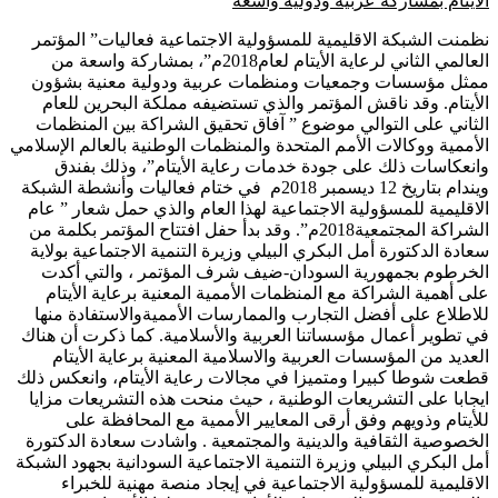
الأيتام بمشاركة عربية ودولية واسعة
نظمنت الشبكة الاقليمية للمسؤولية الاجتماعية فعاليات” المؤتمر
العالمي الثاني لرعاية الأيتام لعام2018م”، بمشاركة واسعة من
ممثل مؤسسات وجمعيات ومنظمات عربية ودولية معنية بشؤون
الأيتام. وقد ناقش المؤتمر والذي تستضيفه مملكة البحرين للعام
الثاني على التوالي موضوع ” آفاق تحقيق الشراكة بين المنظمات
الأممية ووكالات الأمم المتحدة والمنظمات الوطنية بالعالم الإسلامي
وانعكاسات ذلك على جودة خدمات رعاية الأيتام”، وذلك بفندق
ويندام بتاريخ 12 ديسمبر 2018م في ختام فعاليات وأنشطة الشبكة
الاقليمية للمسؤولية الاجتماعية لهذا العام والذي حمل شعار ” عام
الشراكة المجتمعية2018م”. وقد بدأ حفل افتتاح المؤتمر بكلمة من
سعادة الدكتورة أمل البكري البيلي وزيرة التنمية الاجتماعية بولاية
الخرطوم بجمهورية السودان-ضيف شرف المؤتمر ، والتي أكدت
على أهمية الشراكة مع المنظمات الأممية المعنية برعاية الأيتام
للاطلاع على أفضل التجارب والممارسات الأمميةوالاستفادة منها
في تطوير أعمال مؤسساتنا العربية والأسلامية. كما ذكرت أن هناك
العديد من المؤسسات العربية والاسلامية المعنية برعاية الأيتام
قطعت شوطا كبيرا ومتميزا في مجالات رعاية الأيتام، وانعكس ذلك
ايجابا على التشريعات الوطنية ، حيث منحت هذه التشريعات مزايا
للأيتام وذويهم وفق أرقى المعايير الأممية مع المحافظة على
الخصوصية الثقافية والدينية والمجتمعية . واشادت سعادة الدكتورة
أمل البكري البيلي وزيرة التنمية الاجتماعية السودانية بجهود الشبكة
الاقليمية للمسؤولية الاجتماعية في إيجاد منصة مهنية للخبراء