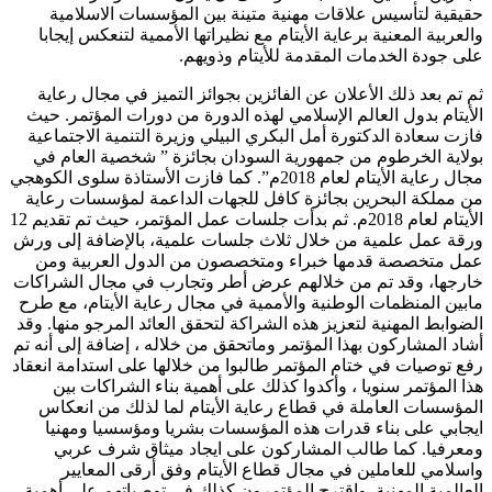
حقيقية لتأسيس علاقات مهنية متينة بين المؤسسات الاسلامية
والعربية المعنية برعاية الأيتام مع نظيراتها الأممية لتنعكس إيجابا
على جودة الخدمات المقدمة للأيتام وذويهم.
ثم تم بعد ذلك الأعلان عن الفائزين بجوائز التميز في مجال رعاية
الأيتام بدول العالم الإسلامي لهذه الدورة من دورات المؤتمر. حيث
فازت سعادة الدكتورة أمل البكري البيلي وزيرة التنمية الاجتماعية
بولاية الخرطوم من جمهورية السودان بجائزة ” شخصية العام في
مجال رعاية الأيتام لعام 2018م”. كما فازت الأستاذة سلوى الكوهجي
من مملكة البحرين بجائزة كافل للجهات الداعمة لمؤسسات رعاية
الأيتام لعام 2018م. ثم بدأت جلسات عمل المؤتمر، حيث تم تقديم 12
ورقة عمل علمية من خلال ثلاث جلسات علمية، بالإضافة إلى ورش
عمل متخصصة قدمها خبراء ومتخصصون من الدول العربية ومن
خارجها، وقد تم من خلالهم عرض أطر وتجارب في مجال الشراكات
مابين المنظمات الوطنية والأممية في مجال رعاية الأيتام، مع طرح
الضوابط المهنية لتعزيز هذه الشراكة لتحقق العائد المرجو منها. وقد
أشاد المشاركون بهذا المؤتمر وماتحقق من خلاله ، إضافة إلى أنه تم
رفع توصيات في ختام المؤتمر طالبوا من خلالها على استدامة انعقاد
هذا المؤتمر سنويا ، وأكدوا كذلك على أهمية بناء الشراكات بين
المؤسسات العاملة في قطاع رعاية الأيتام لما لذلك من انعكاس
ايجابي على بناء قدرات هذه المؤسسات بشريا ومؤسسيا ومهنيا
ومعرفيا. كما طالب المشاركون على ايجاد ميثاق شرف عربي
واسلامي للعاملين في مجال قطاع الأيتام وفق أرقى المعايير
العالمية المهنية. واقترح المؤتمرون كذلك في توصياتهم على أهمية