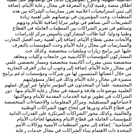
اطلاق منصة رقمية لإدارة المعرفة في مجال رعاية الأيتام، إضافة
إلى تبني استراتيجيات اعلامية تعزز ممارسات الشراكة بين هذه
المنظمات. وحث المؤتمرون في توصياتهم على أهمية زيادة
التشريعات التي تساهم في توفير مزايا إضافية للأيتام وذويهم
وتساهم في تعزيز الشراكات بين المنظمات العاملة في القطاع
وطنيا ودوليا. كما طالب المشاركون بتأسيس مركز للدراسات
والأبحاث معني بقطاع الأيتام، إضافة إلى أهمية رصد أفضل التجارب
والممارسات في مجال رعاية الأيتام وحث المؤسسات بالتعرف
عليها عبر برامج زيارات وملتقيات متخصصة. وكذلك حث
المشاركون المؤسسات الأكاديمية من جامعات وكليات ومعاهد
متخصصة بتبني مقررات أكاديمية متخصصة ومسار تخصصي علمي
في مجال رعاية الأيتام، إضافة إلى وجوب أن تبادر الغرف التجارية
من خلال أعضائها المنتسبين لها من شركات ومؤسسات لدعم برامج
متميزة في مجال رعاية الأيتام وذلك في إطار مسؤوليتهم
المجتمعية. علما أن المتحدثون في المؤتمر تناولوا عبر أوراق عملهم
العلمية موضوعات هادفة وعميقة في مجال رعاية الأيتام منها: دور
الشراكات في تطوير نوعية الخدمات المقدمة للأيتام ومواكبتها
لاحتياجاتهم المستقبلية. ومراكز المعلومات والإحصاءات المتخصصة
في قطاع الايتام ودورها في إنجاح جهود الشراكات الوطنية
والعالمية. وكذلك محور”الشراكات المرتكزة على القدرات الذاتية
للمؤسسات العاملة في قطاع الايتام وتحقيقها لحاجات الأيتام
المتنامية”. إضافة إلى محور المنظمات الأممية ووكالات الأمم
المتحدة ذات الاهتمام ببناء الشراكات في مجال خدمات رعاية