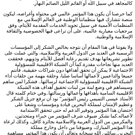
كالمجاهد في سبيل الله أو القائم الليل الصائم النهار.
كما حرصنا أن يكون هذا المؤتمر عالمي في محتواه وأغراضه، ليكون
منصة تتشارك فيها منظماتنا الوطنية في العالم الإسلامي مع
المنظمات الأممية في سبيل تجويد الخدمات المقدمة للأيتام، وفق
مرجعيات معيارية عالمية، على أن تراعى فيها الخصوصية والثقافة
الإسلامية والوطنية.
ولا يفوتنا في هذا المقام أن نتوجه بخالص الشكر إلى المؤسسات
الرسمية في العديد من الدول العربية والاسلامية، والتي عملت على
تطوير تشريعاتها بهدف تقديم رعاية أفضل للأيتام وذويهم، فحققت
العديد منها نجاحات مقدرة.كما أن الشبكة الاقليمية للمسؤولية
الاجتماعية لا يمكن أن تحقق أهدافها دون شراكات حقيقية، فأنتم
جميعا والداعمين لأعمالها أساسا صلبا، وحلقة مهمة من حلقات أداء
الشبكة الاقليمية للمسؤولية الاجتماعية لرسالتها.. فشكرا لمن ساهم
وسيساهم في وضع لبنة من لبنات تحقيق أهداف هذه الشبكة
الاقليمية السامية بأهدافها وأعمالها ورسالتها..وفي ختام كلمته قال
الأستاذ عيسى التميمي رئيس المؤتمر” نود أن نرفع جزيل الشكر
وعظيم الإمتنان لمملكة البحرين قيادة ومؤسسات وشعبا على
احتضان هذا المؤتمر وتوفير الدعم له حتى تتحقق الأستدامة
لأعماله.كما نشكر ضيوف شرف المؤتمر من خبراء ومتحدثين،
والمكرمين من الدول العربية والاسلامية بجائزة كافل، وكذلك لرعاة
هذا المؤتمر المبارك، وضيوفنا من داخل وخارج مملكة
البحرين..سائلين الله سبحانه وتعالى أن يكون هذا المؤتمر مساهمة