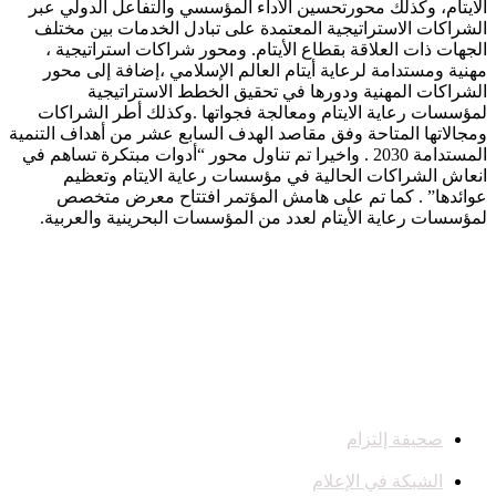
الايتام، وكذلك محورتحسين الأداء المؤسسي والتفاعل الدولي عبر
الشراكات الاستراتيجية المعتمدة على تبادل الخدمات بين مختلف
الجهات ذات العلاقة بقطاع الأيتام. ومحور شراكات استراتيجية ،
مهنية ومستدامة لرعاية أيتام العالم الإسلامي ،إضافة إلى محور
الشراكات المهنية ودورها في تحقيق الخطط الاستراتيجية
لمؤسسات رعاية الايتام ومعالجة فجواتها .وكذلك أطر الشراكات
ومجالاتها المتاحة وفق مقاصد الهدف السابع عشر من أهداف التنمية
المستدامة 2030 . واخيرا تم تناول محور “أدوات مبتكرة تساهم في
انعاش الشراكات الحالية في مؤسسات رعاية الايتام وتعظيم
عوائدها” . كما تم على هامش المؤتمر افتتاح معرض متخصص
لمؤسسات رعاية الأيتام لعدد من المؤسسات البحرينية والعربية.
صحيفة إلتزام
الشبكة في الإعلام