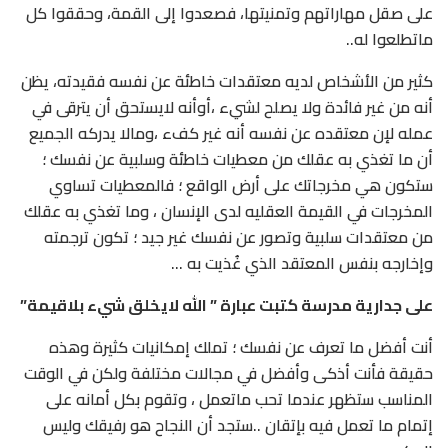
على صقل مهاراتهم وتمنيتها، فصعدوا إلى القمة، وحققوا كل
ماتطلعوا له..
كثير من الأشخاص لديه معتقدات خاطئة عن نفسه فقيدته، يظن
أنه من غير فائدة ولا يصلح لشيء ،أوأنه لايستحق أن يترقى في
عمله لإن معتقده عن نفسه أنه غير كفء ،ومالا يدركه الجميع
أن ما تغذي به عقلك من معطيات خاطئة وسلبية عن نفسك ؛
ستكون هي مخرجاتك على أرض الواقع ؛ فالمعطيات تساوي
المخرجات في القيمة العقليه لدى الإنسان ، وما تغذي به عقلك
من معتقدات سلبية وتصور عن نفسك غير جيد ؛ تكون ترجمته
وإخارجه بنفس المعتقد الذي غُذيت به …
على جدارية مدرسة كتبت عبارة ” الله لايخلق شيء بلاقيمة”
أنت أفضل ما تعرف عن نفسك ؛ تملك إمكانيات كثيرة وهذه
حقيقة فأنت أذكى وأفضل في مجالات مختلفة ولكن في الوقت
المناسب ستظهر عندما تحب ماتعمل ، وتقوم بكل أمانه على
إتمام ما تعمل فيه بإتقان ..ستجد أن النجاح هو رفيقك وليس