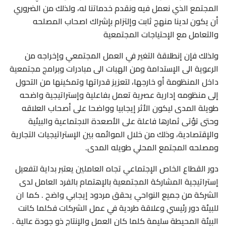
المجتمع الذي نعمل فيه ونقدم خدماتنا له، ولذلك من الضروري
أن يكون لدينا منهج ثابت وإلتزام بإشراك اصحاب المصلحه
والتعامل مع الإحتياجات المجتمعية
ولذلك فإن إنطلاقة التغير في العمل المجتمعي وإخراجه من
الرعوية الى الإستدامة ومن الهبات الى مبادرات وبرامج مجتمعية
داخل المنظومة أو خارجها، لتعزيز قدراتها وتمكينها من التحول
إلى منظومه إدارية عصرية تعمل بفاعلية وإستراتيجية واضحه
طويلة المدى ليكون الأثر إيجابيا وواضحا على أصحاب العلاقه
وحتى تؤتى ثمارها فاعلة على الأصعدة الاجتماعية والبيئية
والإقتصادية، وذلك من خلال الموائمه بين الإستراتيجيات التجارية
ومصلحه المجتمع المحلي طويله المدى.
دور القطاع الخاص الإجتماعي تجاه العاملين يعتبر بداية لتفعيل
إستراتيجية المشاركة المجتمعية بالإهتمام بالفرد العامل لدى
الشركة من جميع النواحي يحقق مردود إيجابي واضح . كما ان
للبيئة دور رئيسي وعلاقة طردية في عمل الشركات فكلما كانت
البيئة المحيطة سليمة كلما كان العمل والإنتاج ذو جودة عالية .