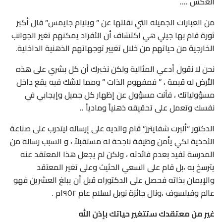
العكس ….
من العبارات الجميله التي نقلتها عن ” ويليام جايمس” قال أكبر
ثورة قام بها جيلي هي اكتشاف أن الأفراد يمكنهم تغير الجوانب
الخارجية من حياتهم من خلال تغيير توجهاتهم الذهنية الداخلية.
نحن لا نقول أدعي المثالية ولكن نخبرك أن كل بشري على هذه
الأرض له قيمة ، ” فمفهوم الذات ” ومما لاشك فيه يقع داخل
مسؤولياتك ، فأنت مسؤول عن إظهار كل جميل وإيجابي في
نفسك وتعمل على تحقيقه ذهنياً ومادياً ..
الدكتور “ألبرت شفايترز” قام والديه على إرساله ليتدرب على صناعة
الأحذية لكي يأمن وظيفة ناجحة له مستقبلاً ، و السبب رسالة من
المدرسة تفيد بعدم فائدته ، ولكن لم يجعل هذا المعتقد عنه
يترسخ به ،بل قام على السعي الحثيث وعلى تغير المعتقد
والإيمان بذاته فحصل على الدكتوراه قبل أن يبلغ العشرين فهو
عالم وفيلسوف ،ونال جائزة نوبل لسلام عام ١٩٥٢م .
غير من معتقدك ستتغير حياتك بإذن الله