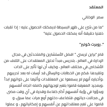
المعتقد
سمر الوذناني
“ما من شئ على ظهر البسيطة لايمكنك الحصول عليه ؛ إذا تقبلت
ذهنيا حقيقة أنه يمكنك الحصول عليه”
“. روبرت كولير”
قام “براين تريسي ” افضل الأستشارين والمتحدثين في مجال
الإدارة في العالم ، بتدريس مبدأ تحليل المعتقدات على الآلاف من
الأشخاص في مختلف العالم ، وكيف أن لها تأثير على الذات
وتقيدها ،فكم من الخطابات والرسائل قد أرسلت له بعد تدريبهم
،وأخباره أنهم لم يسمعوا عن المعتقدات وأثرها على ذواتهم ابداً
،وبمجرد المعرفه قاموا بتغير توجهاتهم كامله اتجاه أنفسهم
وبدؤوا في رؤية أنفسهم أكثر كفاءة وقدرة في أي وقت مضى
في مجالات حياتهم، فتضاعف دخلهم أربع مرات عما سبق، و
قاموا على تغير معتقداتهم عن أنفسهم و إمكانياتهم ، و عملوا