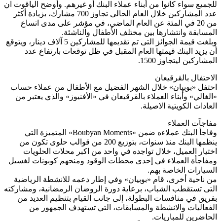
للجميع سواء كانوا من أبناء عملاء البنك أو غيرهم. وأوضح الياقوت ان
عدد المشاركين خلال العام الحالي تجاوز 700 مشارك، بزيادة أكثر
من 20 في المئة عن العام الماضي، في مؤشر على مدى اتساع
المسابقة وانتشارها بين مختلف الأطفال والناشئة.
وبلغت قيمة الجوائز التى تم تقديمها للمشاركين 5 آلاف دينار، ويتوقع
أن يزيد البنك قيمتها العام المقبل في ظل توقعات بارتفاع عدد
المشاركين ليتجاوز 1500.
الاحتفال بالقرقيعان
احتفل «بوبيان» خلال الشهر الفضيل مع الأطفال من عملاء حساب
«الغالي» وأبناء العملاء بالقرقيعان في «الأفنيوز» والذي يعتبر من
العادات الكويتية الاصيلة.
مفاجآت العملاء
وفاجأ البنك عملاءه ضمن «Boubyan Moments» المتميزة التي
ينظمها البنك منذ سنوات، بتوزيع 200 من قوالب حلوى تكون من
اختيار العميل، خلال تواجده في واحد من اكبر محلات الحلويات
ومفاجأة العملاء في إحدى محطات الوقود ومنحهم كوبونات لغسيل
السيارات الخاصة بهم.
من ناحية أخرى، قام «بوبيان» وفي إطار دعمه للانشطة الرياضية
التى تستقطب الشباب، برعاية دورة الروضان الرمضانية، ومشاركته
بفريق في منافسات البطولة، إلى جانب القيام بتنظيم العديد من
الفعاليات والانشطة والمسابقات، التي تستهدف الجمهور من
الحاضرين للمباريات.