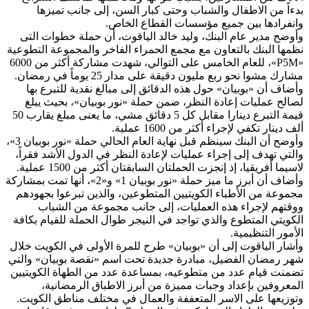
بدءاً من الاطفال والشباب وحتى كبار السن، إلى جانب تميزها
وانفرادها بين جميع مؤسسات القطاع الخاص.
وأوضح مدير عام البنك، وليد خالد الياقوت، أن حملة خطوات التى
نظمها البنك بالتعاون مع مجمع الحمراء الفاخر والمجموعة التطوعية
«P5M»، للعام الخامس على التوالي، شهدت مشاركة أكثر من 6000
مشارك مشوا نحو ربع مليون دقيقة على مدار 25 يوماً في رمضان.
وأضاف أن «بوبيان» حول هذه الدقائق إلى مبالغ نقدية للتبرع بها
لصالح عمليات إعادة النظر، ضمن حملة «نور بوبيان»، بحيث يبلغ
قيمة التبرع دينارا مقابل كل 5 دقائق مشي، ما يعنى مبلغ يقارب 50
ألف دينار تكفي لإجراء أكثر من 1600 عملية.
وأوضح أن البنك سينظم قبل نهاية العام الحالي حملة «نور بوبيان 3»،
والتي تهدف إلى إجراء عمليات لإعادة النظر في الدول الأشد فقراً،
لاسيما أفريقيا، إذ إنجزت الحملتان السابقتان أكثر من 1500 عملية.
وأضاف أن أبرز ما ميز حملة «نور بوبيان 1» و«2»، أنها تمت بمشاركة
مجموعة من الأطباء الكويتيين المتطوعين، والذين تبرعوا بجهودهم
ووقتهم لإجراء هذه العمليات، إلى جانب مجموعة من الشباب
الكويتي المتطوع والذي تواجد في النيجر طوال الحملة للقيام بكافة
الأمور التنظيمية.
وأشار الياقوت إلى أن «بوبيان» طرح للمرة الأولى في الكويت خلال
شهر رمضان الفضيل، مبادرة جديدة تحت اسم «نقصة بوبيان» والتي
تضمنت قيام عدد من متطوعيه، بمساعدة عدد من الطهاة الكويتيين
المعروفين بإعداد وجبات مميزة من أبرز الاطباق الرمضانية،
وتوزيعها على الاسر المتعففة والعمال في مختلف مناطق الكويت.