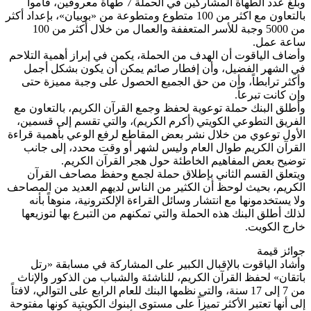
وبلغ عدد الطهاة المشاركين في الحملة 7 طهاة معروفين، قاموا
بالتعاون مع اكثر من 100 متطوع ومتطوعة من «بوبيان»، بإعداد أكثر
من 5000 وجبة للأسر المتعففة والعمال من خلال أكثر من 100
ساعة عمل.
وأضاف الياقوت أن الهدف من الحملة، يكمن في إبراز أهمية التلاحم
في الشهر الفضيل، وأن إفطار صائم يمكن أن يكون بشكل أجمل
وأكثر ترابطاً، وأن من حق الجميع الحصول على وجبة مميزة حتى
وإن كانت تبرعاً.
وأطلق البنك حملة توعوية لحفظ وجمع القرآن الكريم، بالتعاون مع
الفريق التطوعي الكويتي (أكرم الكريم)، والتي تقسم إلى قسمين،
الأول توعوي من خلال نشر بعض المقاطع لرفع الوعي بأهمية قراءة
القرآن الكريم طوال العام وليس لشهر أو وقت محدد، إلى جانب
توضيح بعض المفاهيم الخاطئة حول هجر القرآن الكريم.
ويتعلق القسم الثاني بإطلاق حملة لجمع وحفظ مصاحف القرآن
الكريم، بحيث لوحظ أن الكثير من الناس لديهم العديد من المصاحف
ولا يستخدمونها مع انتشار وسائل القراءة الإلكترونية، منوهاً بأنه
لذلك أطلق البنك هذه الحملة والتي تمكنهم من التبرع بها لتوزيعها
خارج الكويت.
جوائز قيمة
وأشاد الياقوت بالإقبال الكبير على المشاركة في مسابقة «رتل
باتقان» لحفظ القرآن الكريم، للناشئة والشباب من الذكور والإناث
من 7 إلى 17 سنة، والتي نظمها البنك للعام الرابع على التوالي، لافتاً
إلى أنها تعتبر الأكثر تميزاً على مستوى البنوك الكويتية كونها مفتوحة