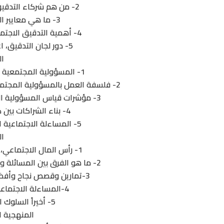
2- من هم شركاء التدقيق الاجتماعي، ومكوناته وأدواته؟
3- ما هي معايير التدقيق الاجتماعي وأنواعه؟
4- أهمية التدقيق الاجتماعي بالنسبة لحوكمة المؤسسات؟
5- دور لجان التدقيق، اعداد تقارير التدقيق الاجتماعي؟
ال
1- المسؤولية المجتمعية قاعدة للانطلاق للتدقيق الاجتماعي
2- فلسفة العمل بالمسؤولية المجتمعية وعلاقتها بالميثاق العالمي للأمم المتحدة
3- مؤشرات قياس المسؤولية المجتمعية وعلاقتها بالتدقيق الاجتماعي
4- بناء الشراكات بين كافة مكونات المجتمع المحلي
5- المساءلة الاجتماعية اعادة صياغة العلاقة بين الطرفين؟
ال
1- رأس المال الاجتماعي، مكوناته ومؤشرات وآليات قياسه؟
2- ما هو الفرق بين المسائلة والمسؤولية في إطار التدقيق الاجتماعي؟
3-تمارين وقصص نجاح وأفضل الممارسات في تحمل المسؤولية؟
4-المساءلة الاجتماعية من المواجهة الى التوافق؟
5- أخيراً السلوك المسؤول = نجاح مستدام؟
المنهجية ا