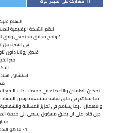
مشاركة على الفيس بوك
السلام عليك
تنظم الشبكة الإقليمية للمس
*برنامج مدقق مجتمعي وفق المواصف
في الفتره من 27 إلى 29 سبتمبر 2018م
فندق روتانا داون تا
مع الخبي
الدكت
استشاري استد
هدف
تمكين العاملين والأعضاء في جمعيات ذات النفع الع
بما يساهم في خلق ثقافة مجتمعية ترفض الفساد وس
والاهمال… بما يساهم في تعزيز المسائلة والشفافية 
جيل قادر على ان يخلق مسؤول يسعى الى خدمة المو
محاور
1- ما هو التدقيق الاجتماعي ولماذا؟