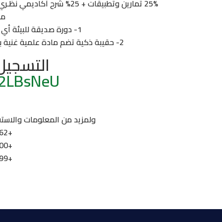
25% تمارين وتطبيقات + 25% شرح أكاديمي نظـري + 25% تفاعل تشاركي + 25% افلام تدريبية ووسائل ايضاح
مز
1- دورة صديقة للبيئة أي بدون ورق لتخفيض البصمة البيئية.
2- حقيبة ذكية تضم مادة علمية غنية بالمعلومات والافلام التدريبية هدية لكل مشارك
التسجيل 
y/2LBsNeU
ولمزيد من المعلومات والاستفس
+97338887662
+97338882900
+97317411299