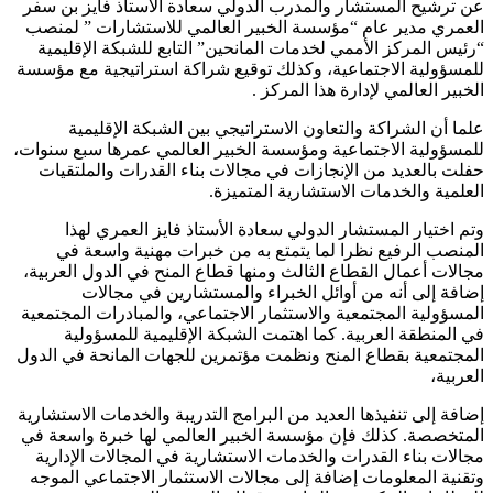
عن ترشيح المستشار والمدرب الدولي سعادة الأستاذ فايز بن سفر
العمري مدير عام “مؤسسة الخبير العالمي للاستشارات ” لمنصب
“رئيس المركز الأممي لخدمات المانحين” التابع للشبكة الإقليمية
للمسؤولية الاجتماعية، وكذلك توقيع شراكة استراتيجية مع مؤسسة
الخبير العالمي لإدارة هذا المركز .
علما أن الشراكة والتعاون الاستراتيجي بين الشبكة الإقليمية
للمسؤولية الاجتماعية ومؤسسة الخبير العالمي عمرها سبع سنوات،
حفلت بالعديد من الإنجازات في
مجالات بناء القدرات والملتقيات
العلمية والخدمات الاستشارية المتميزة.
وتم اختيار المستشار الدولي سعادة الأستاذ فايز العمري لهذا
المنصب الرفيع نظرا لما يتمتع به من خبرات مهنية واسعة في
مجالات أعمال القطاع الثالث ومنها قطاع المنح في الدول العربية،
إضافة إلى أنه من أوائل الخبراء والمستشارين في مجالات
المسؤولية المجتمعية والاستثمار الاجتماعي، والمبادرات المجتمعية
في المنطقة العربية. كما اهتمت الشبكة الإقليمية للمسؤولية
المجتمعية بقطاع المنح ونظمت مؤتمرين للجهات المانحة في الدول
العربية،
إضافة إلى تنفيذها العديد من البرامج التدريبة والخدمات الاستشارية
المتخصصة. كذلك فإن مؤسسة الخبير العالمي لها خبرة واسعة في
مجالات بناء القدرات والخدمات الاستشارية في المجالات الإدارية
وتقنية المعلومات إضافة إلى مجالات الاستثمار الاجتماعي الموجه