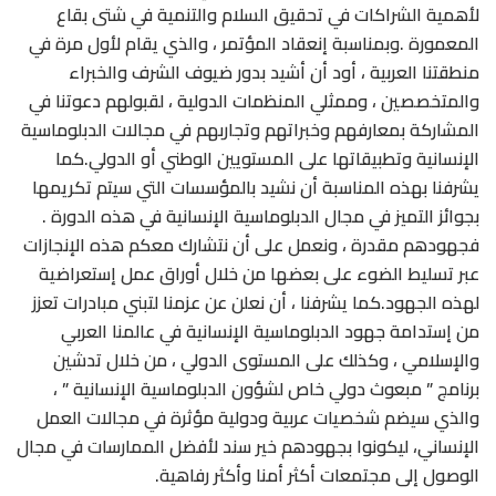
لأهمية الشراكات في تحقيق السلام والتنمية في شتى بقاع
المعمورة .وبمناسبة إنعقاد المؤتمر ، والذي يقام لأول مرة في
منطقتنا العربية ، أود أن أشيد بدور ضيوف الشرف والخبراء
والمتخصصين ، وممثلي المنظمات الدولية ، لقبولهم دعوتنا في
المشاركة بمعارفهم وخبراتهم وتجاربهم في مجالات الدبلوماسية
الإنسانية وتطبيقاتها على المستويين الوطني أو الدولي.كما
يشرفنا بهذه المناسبة أن نشيد بالمؤسسات التي سيتم تكريمها
بجوائز التميز في مجال الدبلوماسية الإنسانية في هذه الدورة .
فجهودهم مقدرة ، ونعمل على أن نتشارك معكم هذه الإنجازات
عبر تسليط الضوء على بعضها من خلال أوراق عمل إستعراضية
لهذه الجهود.كما يشرفنا ، أن نعلن عن عزمنا لتبني مبادرات تعزز
من إستدامة جهود الدبلوماسية الإنسانية في عالمنا العربي
والإسلامي ، وكذلك على المستوى الدولي ، من خلال تدشين
برنامج ” مبعوث دولي خاص لشؤون الدبلوماسية الإنسانية ” ،
والذي سيضم شخصيات عربية ودولية مؤثرة في مجالات العمل
الإنساني، ليكونوا بجهودهم خير سند لأفضل الممارسات في مجال
الوصول إلى مجتمعات أكثر أمنا وأكثر رفاهية.