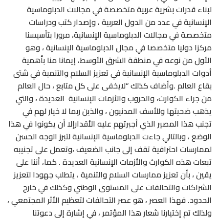
لبناء قدرات بشرية عربية متخصصة في مجالات الدبلوماسية
الإنسانية في عدد من الدول العربية ، وإصدار كتب ودراسات
متخصصة في مجالات الدبلوماسية الإنسانية، مرورا بتأسيسنا
مركزا دوليا متخصصا في مجال الدبلوماسية الإنسانية ، وهو
الأول من نوعه في منطقة الشرق الأوسط، إيمانا منا بأهمية
أدوات الدبلوماسية الإنسانية في تعزيز السلام والتنمية في شتى
بقاع العالم .وأضاف كذلك “لايخفى على كل متابع ، حال العالم
من جراء الكوارث، والحروب والأزمات الإنسانية العديدة ، والتي
يذهب ضحيتها وللأسف المدنيون ، والذين ربما لا خيار لهم في
تجنب هذا المصير الذي أجبرتهم عليه الأقدارإلا أن يكونوا في هذا
الوضع ، وبالتالي جاءت الدبلوماسية الإنسانية لتبرز الوجه الحسن
لممارسات احترافية تقف إلى جانب الضعيف ،وتعمل على تجنيبه
تبعات هذه الكوارث والأزمات الإنسانية العديدة . كما، أننا على
يقين ، بأن تعزيز ممارسات السلام والتنمية ، يتطلب جهودا لتعزيز
الشراكات والتحالفات على المستوى الوطني وكذلك في خارج
الحدود. فهذا العصر ، هو عصر التحالفات لتعظيم الأثر المجتمعي ،
ولذلك تم إختيارنا شعار هذا المؤتمر ، في إشارة إلى دعوتنا