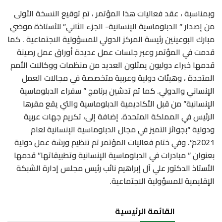
وبمناسبة ، عقد فعاليات هذا المؤتمر ، تم توقيع النسخة الأولى
من إصدار ” الدبلوماسية الإنسانية- الجزء الثاني” للأستاذة موضي
مبارك البوعينين رئيسة المركز الدولي للمسؤولية الاجتماعية . كما
قدمت في المؤتمر وعبر جلسات عمل عديدة أوراق عمل رصينة
قدمها خبراء دوليون يمثلون العديد من منظمات ووكالات الأمم
المتحدة ، وهيئات دولية وعربية متخصصة في مجالات العمل
الإنساني والدولي. كما تم تدشين برنامج ” سفراء الدبلوماسية
الإنسانية” من قبل الأكاديمية الدبلوماسية والتي يقع مقرها
الرئيس في المملكة المتحدة. إضافة إلى، تكريم جهات عربية
ودولية “بجوائز التميز في مجال الدبلوماسية الإنسانية لعام
2021م”. وفي ختام فعاليات المؤتمر تم تنظيم ورشة عمل دولية
بعنوان ” مبادرات في الدبلوماسية الإنسانية وتطبيقاتها” قدمها
الأستاذ الدكتور علي آل إبراهيم نائب رئيس مجلس إدارة الشبكة
الإقليمية للمسؤولية الاجتماعية.
القائمة الرئيسية