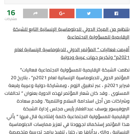
16
مشاركات
بتنظيم من
المركز الدولي للدبلوماسية الإنسانية التابع للشبكة
الإقليمية للمسؤولية الاجتماعية
أقيمت فعاليات ” المؤتمر الدولي للدبلوماسية الإنسانية لعام
2021م” وتكريم جهات عربية ودولية
نظمت الشبكة الإقليمية للمسؤولية الاجتماعية فعاليات”
المؤتمر الدولي للدبلوماسية الإنسانية لعام 2021م” ، بتاريخ 20
فبراير 2021م ، عبر تطبيق الزوم ، وبمشاركة دولية وعربية رفيعة
المستوى . وقد كان شعار المؤتمر لهذه الدورة بعنوان ” تحالفات
وشراكات من أجل استدامة السلام والتنمية”. وقدم سعادة
البروفيسور يوسف عبدالغفار رئيس مجلس إدارة الشبكة
الإقليمية للمسؤولية الاجتماعية كلمة إفتتاحية قال فيها ” يأتي
هذا المؤتمر إستكمالا لجهودنا في تعزيز ممارسات الدبلوماسية
الإنسانية ، والتي بدأناها من خلال تنفيذ برامج تدريبية متخصصة