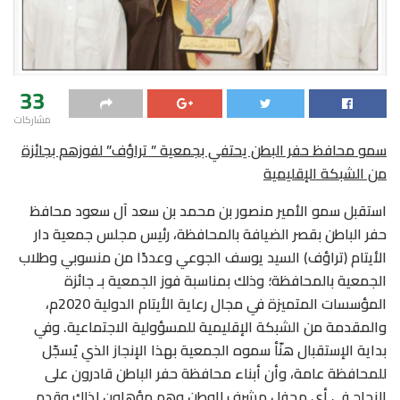
33
مشاركات
سمو محافظ حفر البطن يحتفي بجمعية ” تراؤف” لفوزهم بجائزة
من الشبكة الإقليمية
استقبل سمو الأمير منصور بن محمد بن سعد آل سعود محافظ
حفر الباطن بقصر الضيافة بالمحافظة، رئيس مجلس جمعية دار
الأيتام (تراؤف) السيد يوسف الجوعي وعددًا من منسوبي وطلاب
الجمعية بالمحافظة؛ وذلك بمناسبة فوز الجمعية بـ جائزة
المؤسسات المتميزة في مجال رعاية الأيتام الدولية 2020م،
والمقدمة من الشبكة الإقليمية للمسؤولية الاجتماعية. وفي
بداية الإستقبال هنّأ سموه الجمعية بهذا الإنجاز الذي يُسجّل
للمحافظة عامة، وأن أبناء محافظة حفر الباطن قادرون على
النجاح في أي محفل مشرف للوطن وهم مؤهلون لذلك.وقدم