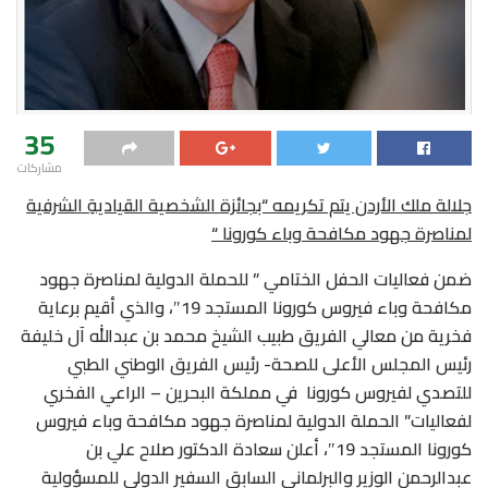
35
مشاركات
جلالة ملك الأردن يتم تكريمه “بجائزة
الشخصية القياديةِ الشرفية
لمناصرة جهود مكافحة وباء كورونا “
ضمن فعاليات الحفل الختامي ” للحملة الدولية لمناصرة جهود
مكافحة وباء فيروس كورونا المستجد 19″، والذي أقيم برعاية
فخرية من معالي الفريق طبيب الشيخ محمد بن عبدالله آل خليفة
رئيس المجلس الأعلى للصحة- رئيس الفريق الوطني الطبي
للتصدي لفيروس كورونا في مملكة البحرين – الراعي الفخري
لفعاليات” الحملة الدولية لمناصرة جهود مكافحة وباء فيروس
كورونا المستجد 19″، أعلن سعادة الدكتور صلاح علي بن
عبدالرحمن الوزير والبرلماني السابق السفير الدولي للمسؤولية