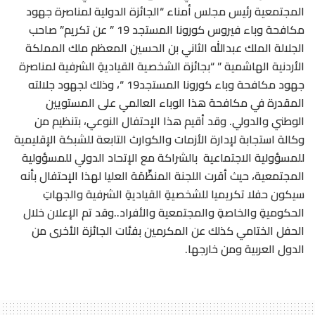
المجتمعية رئيس مجلس أمناء “الجائزة الدولية لمناصرة جهود
مكافحة وباء فيروس كورونا المستجد 19 ” عن تكريم” صاحب
الجلالة الملك عبدالله الثاني بن الحسين المعظم ملك المملكة
الأردنية الهاشمية ” “بجائزة الشخصية القياديةِ الشرفية لمناصرة
جهود مكافحة وباء كورونا المستجد19 “، وذلك لجهود جلالته
المقدرة في مكافحة هذا الوباء العالمي على المستويين
الوطني والدولي. وقد أقيم هذا الإحتفال النوعي، بتنظيم من
وكالة استجابة لإدارة الأزمات والكوارث التابعة للشبكة الإقليمية
للمسؤولية الاجتماعية بالشراكة مع الإتحاد الدولي للمسؤولية
المجتمعية، حيث أقرت اللجنة المنظِّمَة العليا لهذا الإحتفال بأنه
سيكون حفلا تكريميا للشخصيةِ القياديةِ الشرفية والجهاتِ
الحكوميةِ والخاصةِ والمجتمعية والأفراد..وقد تم الإعلان خلال
الحفل الختامي كذلك عن المكرمين بفئات الجائزة الأخرى من
الدول العربية ومن خارجها.