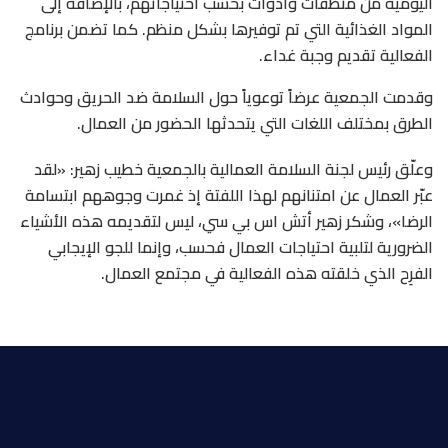
اليومية من منظفات وأدوات بحسب احتياجاتهم، بالإضافة إلى
المواد الغذائية التي تم توفيرها بشكل منظم. كما تضمن برنامج
الفعالية تقديم وجبة غداء.
وقدمت الجمعية عرضاً توعوياً حول السلامة ضد الحريق وحوادث
الطرق بمختلف اللغات التي يتحدثها الحضور من العمال.
وعلّق رئيس لجنة السلامة العمالية بالجمعية خطيب زهير: «لقد
عبّر العمال عن امتنانهم لهذا اللفتة إذ غمرت وجوههم ابتسامة
الرضا»، وشكر زهير أتش اس بي سي، ليس لتقديمه هذه الأشياء
الضرورية لتلبية احتياجات العمال فحسب، وإنما للجو الإيجابي
الفرِح الذي خلقته هذه الفعالية في مجتمع العمال.