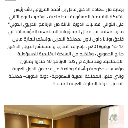
برعاية من سعادة الدكتور عادل بن أحمد المرزوقي نائب رئيس
الشبكة الاقليمية للمسؤولية الاجتماعية ، استمرت لليوم الثاني
على التوالي فعاليات الدورة الثالثة من البرنامج التدريبي الدولي”
مدرب معتمد في مجال المسؤولية المجتمعية للمؤسسات” في
فندق روتانا داون تاون بمملكة البحرين ،وتستمر للفترة مابين
12-14 يوليو2018م ، بإشراف المدرب والمستشار الدولي الدكتور
صالح الحموري ، وبتنظيم من الشبكة الاقليمية للمسؤولية
الاجتماعية. وقد شارك في هذا البرنامج 40 متدربا يمثلون
مؤسسات حكومية وأهلية وخاصة من عدد من الدول العربية
والتي منها: المملكة العربية السعودية- دولة الكويت- مملكة
البحرين- دولة الامارات العربية المتحدة.