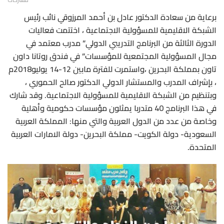
برعاية من سعادة الدكتور عادل بن أحمد المرزوقي نائب رئيس
الشبكة الاقليمية للمسؤولية الاجتماعية ، اختتمت فعاليات
الدورة الثالثة من البرنامج التدريبي الدولي” مدرب معتمد في
مجال المسؤولية المجتمعية للمؤسسات” في فندق روتانا داون
تاون بمملكة البحرين ،واستمرت للفترة مابين 12-14 يوليو2018م
، بإشراف المدرب والمستشار الدولي الدكتور صالح الحموري ،
وبتنظيم من الشبكة الاقليمية للمسؤولية الاجتماعية. وقد شارك
في هذا البرنامج 40 متدربا يمثلون مؤسسات حكومية وأهلية
وخاصة من عدد من الدول العربية والتي منها: المملكة العربية
السعودية- دولة الكويت- مملكة البحرين- دولة الامارات العربية
المتحدة.