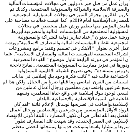
أوراق عمل من قبل خبراء دوليين في مجالات المؤسسات المالية
والصيرفة الاسلامية والشراكة والمسؤولية المجتمعية، وكذلك تم
تكريم الفائزين ببجوائز التميز في مجالات المسؤولية المجتمعية
للمصارف الإسلامية لعام 2019م. كما اقيمت فعاليات مصاحبة على
هامش المؤتمر منها تنظيم ورش عمل متخصص في مجالات
المسؤولية المجتمعية في المؤسسات المالية والمصرفية أبرزها:
ورشة عمل بعنوان “إعداد تقارير دولية للشراكة والمسؤولية
المجتمعية لقطاع المؤسسات المالية والمصارف الاسلامية”وورشة
عمل أخرى بعنوان ” الابتكار في تصميم وتنفيذ برامج ومشروعات
الشراكة المجتمعية للمؤسسات المالية والمصارف الاسلامية”. علما
أن المؤتمر في دورته الرابعة تناول موضوع ” القيادة المصرفية
ودورها في تعزيز ممارسات المسؤولية المجتمعية…نماذج ناجحة
ودروس مستفادة”. وفي تصريح للشبكة الاقليمية للمسؤولية
الاجتماعية قالت فيه ” كانت فكرة وجود بنك إسلامي في بدايات
الستينات من القرن الماضي وما قبلها ضرباً من الخيال. ولكن هذا لم
يمنع شرعيين وإقتصاديين مخلصين ورجال أعمال عاملين من
السعي لوجود بنوك إسلامية في واقع حياة المسلمين، وتسهم
بفاعلية في التنمية الإقتصادية والإجتماعية بالبلدان
الإسلامية.وأضافت في تصريحها لوسائل الإعلام قائلة “لقد كان
للرواد الأوائل المؤسسين من شرعيين وإقتصاديين ورجال أعمال
الفضل بعد الله تعالى في أن تكون المصارف اللبنة الأولى للإقتصاد
الإسلامي في العصر الحديث، وقد شهدت تلك المصارف تطوراً
سريعاً وإنتشارا واسعاً وتنوعت خدماتها ومنتجاتها لتغطي معظم