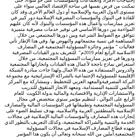
إحتياجات الأفراد والجماعات والمؤسسات على حدٍ سواء، حتى
تمكنت من فرض نفسها في ساحة الإقتصاد العالمي سواء على
مستوى الدول العربية والإسلامية أو دول العالم الأخرى.وقد كان
للقادة في البنوك والمؤسسات المصرفية الإسلامية دور كبير في
تعزيز ممارسات وأعمال هذه المؤسسات والبنوك لأنه كان عليهم
المواءمة بين دورها الأساسي في توفير خدمات مصرفية متميزة
تتوافق مع الضوابط الشرعية وبين دورها المجتمعي من خلال
المساهمة في تنمية مجتمعاتهم والنهوض بها. وفي هذا الإطار تأتي
فعاليات ” مؤتمر وجائزة المسؤولية المجتمعية في المصارف
الاسلامية الرابع لعام 2019م” للتعريف بدور القيادات المصرفية
ودورها في تعزيز ممارسات المسؤولية المجتمعية، من خلال
استعراض نماذج ناجحة لأعمال هذه القيادات وانجازاتها المجتمعية
والدروس المستفادة من هذه الأعمال.ولهذا جاءت مبادرة الشبكة
الإقليمية للمسؤولية الإجتماعية بالشراكة الإستراتيجية مع مجموعة
البركة المصرفيةوالمعهد العربي للتخطيط ، وبمشاركة مع المركز
العالمي للتنمية المستدامة، ومعهد الانجاز المتفوق للتدريب
والاستشارات الإدارية والاقتصادية والمالية بدولة الكويت للعام
الرابع على التوالي ، لتنظيم مؤتمر سنوي متخصص في مجال
المسؤولية المجتمعية وتطبيقاتها في المؤسسات المالية والمصارف
الإسلامية بالمنطقتين العربية والاسلامية، بهدف تسليط الضوء على
إنجازات هذه المصارف والمؤسسات المالية الإسلامية في مجالات
الخدمة والتنمية والشراكة المجتمعية، وكذلك التعريف بالتطور الذي
شهده قطاع المصارف الإسلامية في مجالات المسؤولية
المجتمعية.آملين من الله سبحانه وتعالى أن يكون هذا المؤتمر