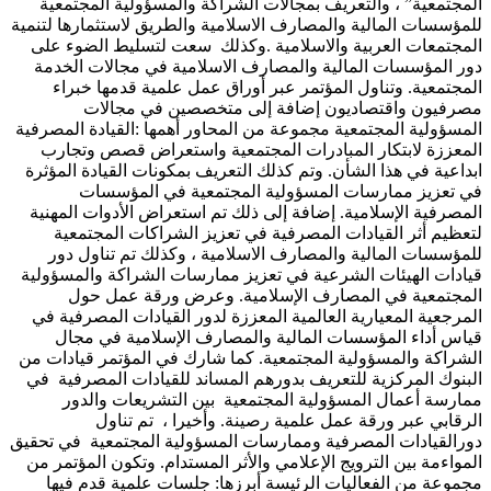
المجتمعية” ، والتعريف بمجالات الشراكة والمسؤولية المجتمعية
للمؤسسات المالية والمصارف الاسلامية والطريق لاستثمارها لتنمية
المجتمعات العربية والاسلامية .وكذلك سعت لتسليط الضوء على
دور المؤسسات المالية والمصارف الاسلامية في مجالات الخدمة
المجتمعية. وتناول المؤتمر عبر أوراق عمل علمية قدمها خبراء
مصرفيون واقتصاديون إضافة إلى متخصصين في مجالات
المسؤولية المجتمعية مجموعة من المحاور أهمها :القيادة المصرفية
المعززة لابتكار المبادرات المجتمعية واستعراض قصص وتجارب
ابداعية في هذا الشأن. وتم كذلك التعريف بمكونات القيادة المؤثرة
في تعزيز ممارسات المسؤولية المجتمعية في المؤسسات
المصرفية الإسلامية. إضافة إلى ذلك تم استعراض الأدوات المهنية
لتعظيم أثر القيادات المصرفية في تعزيز الشراكات المجتمعية
للمؤسسات المالية والمصارف الاسلامية ، وكذلك تم تناول دور
قيادات الهيئات الشرعية في تعزيز ممارسات الشراكة والمسؤولية
المجتمعية في المصارف الإسلامية. وعرض ورقة عمل حول
المرجعية المعيارية العالمية المعززة لدور القيادات المصرفية في
قياس أداء المؤسسات المالية والمصارف الإسلامية في مجال
الشراكة والمسؤولية المجتمعية. كما شارك في المؤتمر قيادات من
البنوك المركزية للتعريف بدورهم المساند للقيادات المصرفية في
ممارسة أعمال المسؤولية المجتمعية بين التشريعات والدور
الرقابي عبر ورقة عمل علمية رصينة. وأخيرا ، تم تناول
دورالقيادات المصرفية وممارسات المسؤولية المجتمعية في تحقيق
المواءمة بين الترويج الإعلامي والأثر المستدام. وتكون المؤتمر من
مجموعة من الفعاليات الرئيسة أبرزها: جلسات علمية قدم فيها