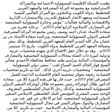
نظمت الشبكة الإقليمية للمسؤولية الاجتماعية وبالشراكة
الاستراتيجية مع مجموعة البركة المصرفية والمعهد العربي
للتخطيط بدولة الكويت وبالتعاون مع المركز العالمي للتنمية
المستدامة ومعهد الانجاز المتفوق للتدريب والاستشارات الإدارية
والاقتصادية والمالية فعاليات “مؤتمر وجائزة المسؤولية المجتمعية
في المصارف الاسلامية الرابع لعام 2019م ” برعاية فخرية من
سعادة الأستاذ عدنان أحمد يوسف رئيس مجموعة البركة المصرفية-
السفير الدولي للمسؤولية المجتمعية، وبرئاسة سعادة الأستاذ بدر بن
عثمان مال الله المدير العام للمعهد العربي للتخطيط، وذلك بمقر
وضيافة المعهد العربي للتخطيط بدولة الكويت بتاريخ 16 سبتمبر
2019م . وقد تم خلال حفل الافتتاح الذي شهده شخصيات عربية
ودولية كبيرة ذات الصلة بمجالات المسؤولية المجتمعية والمصارف
والمؤسسات المالية مراسم تقليد محافظ محافظة الأحمدي معالي
الشيخ فواز الخالد الحمد الصباح لقب ” سفير دولي للمسؤولية
المجتمعية ” وشخصيات عربية أخرى كذلك . كما تم تكريم شخصيات
اقتصادية رفيعة بجوائز شخصية العام الاقتصادية الداعمة للعمل
المصرفي لعام 2019م . حيث فاز بها في هذه الدورة كلا من : سعادة
الدكتور طلال أبوغزالة رئيس مجموعة طلال أبوغزالة السفير الدولي
للمسؤولية المجتمعية، وكذلك رجل الأعمال الفلسطيني المعروف
الوجيه منيب المصري المؤسس للبنك الفلسطين الاسلامي السفير
الدولي للمسؤولية المجتمعية. كما تم الاعلان عن فوز عدد من
المصارف والبنوك بجوائز التميز في مجال المسؤولية المجتمعية
للمؤسسات المالية والمصارف الاسلامية . حيث تم تكريم كلا من