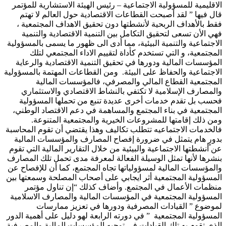
الاقليمية للمسؤولية الاجتماعية – رئيس الهيئة الاستشارية للمؤتمر
قال فيها ” لقد أصبحت القطاعات الاقتصادية حول العالم لا تهتم
فقط بالأهداف الربحية لأنشطتها دون تحقيق الاهداف المجتمعية ،
فهي الأن تسعى لتحقيق التكامل بين التنمية الاقتصادية والتنمية
الاجتماعية والتنمية البيئية، مما أدى الى ظهور ما يسمى بالمسؤولية
المجتمعية، و التي تستخدم كأداة لتقييم الاداء المجتمعي لتلك
المؤسسات المالية ودورها في تحقيق التنمية الاقتصادية والرعاية
الاجتماعية والحفاظ على البيئة. ومن القطاعات المهتمة بالمسؤولية
المجتمعية القطاع المالي والمصرفي، فالمؤسسات المالية
والمصارف الإسلامية لا تكتفي بالنشاط الاقتصادي والاستثماري
فحسب بل تقدم خدمات أخرى عديدة تنبع من تحملها المسؤولية
المجتمعية في بناء المجتمع والمساهمة في دعم الاقتصاد الوطني،
ومن ذلك إقامتها للمشروعات الخيرية والمجتمعية المتنوعة.
فالخدمات الاجتماعيه تتطلب تكاليف وهذا يقتضي أن تقوم المحاسبة
بدورٍ هام يتمثل في ضرورة إفصاح المصارف والمؤسسات المالية
عن أنشطتها الاجتماعية والبيئية من خلال التقارير المالية التي تقوم
بنشرها لأنها تمثل الوسيلة الفعالة لمعرفة مدى تحمل تلك المصارف
والمؤسسات المالية لمسؤولياتها تجاه المجتمع، كما أن للإفصاح عن
المسؤولية المجتمعية أثر ايجابي على أصحاب المصلحة وسمعتها بين
منظمات الأعمال في المجتمع. وأضاف كذلك “إن تناول مؤتمر
المسؤولية المجتمعية في المؤسسات المالية والمصارف الاسلامية
لموضوع ” القيادات المصرفية ودورها في تعزيز ممارسات
المسؤولية المجتمعية ” في دورته الرابعة لهو دليل على أهمية الدور
الذي تقوم به تلك القيادات في توجيه المؤسسات المالية والمصرفية