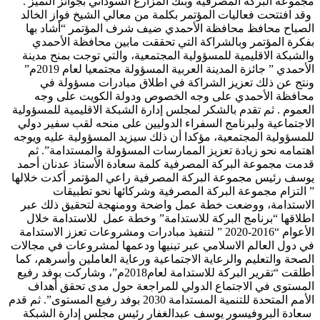
مجموعة البركة المصرفية وبنك المزارع السوداني بجوائز التميز .
وقد افتتحت فعاليات المؤتمر بكلمة من معالي الشيخ فواز الخالد
الصباح محافظ محافظة الأحمدي ضيف شرف المؤتمر “أشاد بها
بفكرة المؤتمر وبالشراكة التي تحققت مابين محافظة الأحمدي
والشبكة الاقليمية للمسؤولية المجتمعية، والتي توجت بمنح مدينة
الأحمدي ” جائزة المدينة العربية المسؤولة مجتمعيا لعام 2019م”
ونتج عن ذلك تعزيز الشراكة في اطلاق مبادرات مسؤولة في
محافظة الأحمدي على وجه الخصوص ودولة الكويت على وجه
العموم . ثم تقدم بالشكر لمجلس إدارة الشبكة الاقليمية للمسؤولية
الاجتماعية ولبرنامج السفراء الدوليين على منحه لقب سفير دولي
للمسؤولية المجتمعية، مؤكدا أن ذلك سيزيد المسؤولية عليه ويوجه
اهتمامه نحو زيادة تعزيز الممارسات المسؤولة والمستدامة”. ثم
قدمت مجموعة البركة المصرفية كلمة سعادة الأستاذ عدنان أحمد
يوسف رئيس مجموعة البركة المصرفية راعي المؤتمر أكدت خلالها
” التزام مجموعة البركة المصرفية وشركائها نحو تطبيقات
الاستدامة، ووضعت خطة عمل واضحة وومنهجة لتحقيق ذلك عبر
اطلاقها “برنامج البركة للاستدامة” وخطة عمل للاستدامة خلال
الأعوام “2016-2020 ” لتنفيذ مبادرات ومشروعات تعزز الاستدامة
في دول العالم الاسلامي عبر تبنيها ودعمها لمشروعات في مجالات
الصحة والتعليم والرعاية الاجتماعية ورعاية العاملين وأسرهم، كما
أطلقت “تقرير البركة للاستدامة لعام2018م”، وشاركت بوفد رفيع
المستوى في الاجتماع الدولي للمراجعة حول مدى تحقق أهداف
الأمم المتحدة للتنمية المستدامة 2030 بوفد رفيع المستوى”. ثم قدم
سعادة البروفيسور يوسف عبدالغفار رئيس مجلس إدارة الشبكة