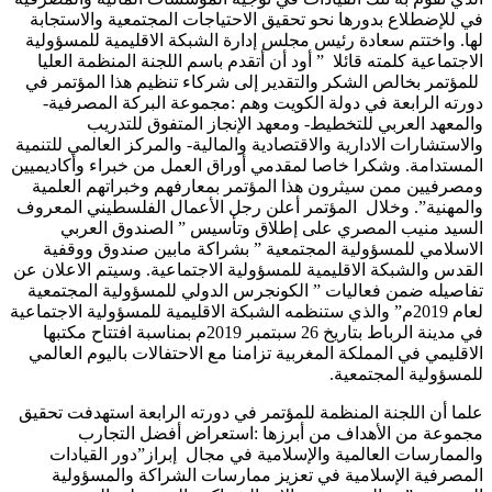
في للإضطلاع بدورها نحو تحقيق الاحتياجات المجتمعية والاستجابة
لها. واختتم سعادة رئيس مجلس إدارة الشبكة الاقليمية للمسؤولية
الاجتماعية كلمته قائلا ” أود أن أتقدم باسم اللجنة المنظمة العليا
للمؤتمر بخالص الشكر والتقدير إلى شركاء تنظيم هذا المؤتمر في
دورته الرابعة في دولة الكويت وهم :مجموعة البركة المصرفية-
والمعهد العربي للتخطيط- ومعهد الإنجاز المتفوق للتدريب
والاستشارات الادارية والاقتصادية والمالية- والمركز العالمي للتنمية
المستدامة. وشكرا خاصا لمقدمي أوراق العمل من خبراء وأكاديميين
ومصرفيين ممن سيثرون هذا المؤتمر بمعارفهم وخبراتهم العلمية
والمهنية”. وخلال المؤتمر أعلن رجل الأعمال الفلسطيني المعروف
السيد منيب المصري على إطلاق وتأسيس ” الصندوق العربي
الاسلامي للمسؤولية المجتمعية ” بشراكة مابين صندوق ووقفية
القدس والشبكة الاقليمية للمسؤولية الاجتماعية. وسيتم الاعلان عن
تفاصيله ضمن فعاليات ” الكونجرس الدولي للمسؤولية المجتمعية
لعام 2019م” والذي ستنظمه الشبكة الاقليمية للمسؤولية الاجتماعية
في مدينة الرباط بتاريخ 26 سبتمبر 2019م بمناسبة افتتاح مكتبها
الاقليمي في المملكة المغربية تزامنا مع الاحتفالات باليوم العالمي
للمسؤولية المجتمعية.
علما أن اللجنة المنظمة للمؤتمر في دورته الرابعة استهدفت تحقيق
مجموعة من الأهداف من أبرزها :استعراض أفضل التجارب
والممارسات العالمية والإسلامية في مجال إبراز”دور القيادات
المصرفية الإسلامية في تعزيز ممارسات الشراكة والمسؤولية