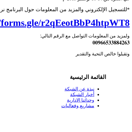
*للتسجيل الإلكتروني والمزيد من المعلومات حول البرنامج نرج
/forms.gle/
r2qEeotBbP4htpWT8
ولمزيد من المعلومات التواصل مع الرقم التالي:
00966533884263
وتقبلوا خالص التحية والتقدير
القائمة الرئيسية
نبذة عن الشبكة
أخبار الشبكة
وحداتنا الادارية
مشاريع وفعاليات