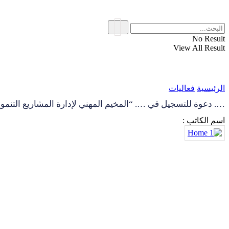
No Result
View All Result
الرئيسية
فعاليات
…. دعوة للتسجيل في …. “المخيم المهني لإدارة المشاريع التنموية”
اسم الكاتب :