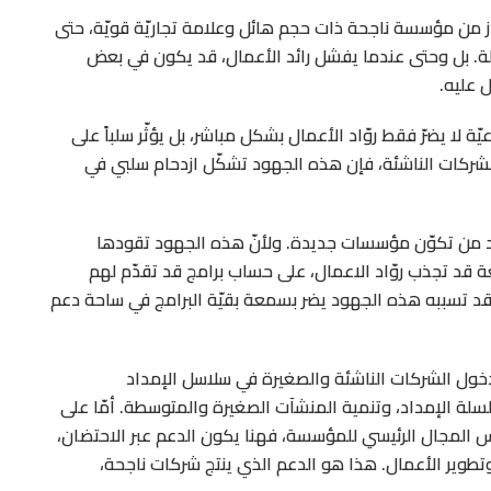
ز من مؤسسة ناجحة ذات حجم هائل وعلامة تجاريّة قويّة، حتى
كلة. بل وحتى عندما يفشل رائد الأعمال، قد يكون في بعض
 عليه.
 لا يضرّ فقط روّاد الأعمال بشكل مباشر، بل يؤثّر سلباً على
الشركات الناشئة، فإن هذه الجهود تشكّل ازدحام سلبي في
من تكوّن مؤسسات جديدة. ولأنّ هذه الجهود تقودها
قد تجذب روّاد الاعمال، على حساب برامج قد تقدّم لهم
 قد تسببه هذه الجهود يضر بسمعة بقيّة البرامج في ساحة دعم
 دخول الشركات الناشئة والصغيرة في سلاسل الإمداد
سلة الإمداد، وتنمية المنشآت الصغيرة والمتوسطة. أمّا على
المجال الرئيسي للمؤسسة، فهنا يكون الدعم عبر الاحتضان،
تطوير الأعمال. هذا هو الدعم الذي ينتج شركات ناجحة،