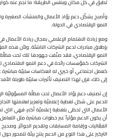
تطبق في كل مكان وبنفس الطريقة؛ ما نجم عنه كوار
وأصبح يشكّل دعم روّاد الأعمال والمنشآت الصغيرة وا
النمو الإقتصادي في الدولة.
ومع زيادة الاهتمام الإعلامي بمجال ريادة الأعمال 
بإطلاق مبادرات لدعم الشركات الناشئة. ولأن هذه ا
النمو الإقتصادي، فقد صنّفت جهودها تلك تحت مظلّة ا
الشركات كمؤسسات رائدة في دعم النمو الاقتصادي للو
كعمل اجتماعي أو خيري له انعكاسات سلبيّة مباشرة عل
إلى ذلك، فإن لهذا التصنيف تأثيرات سلبيّة طويلة الأمد 
إن تصنيف دعم روّاد الأعمال تحت مظلّة المسؤوليّة الإ
للدعم على شكل تغطية إعلاميّة وتعزيز لعلامتها التجار
الأعمال التي تحظى بتغطية إعلاميّة أكبر، فهي التي تح
أن يكون الدعم مؤثراً عبر خطوات مباشرة مثل التعامل ال
الفعّاليات وإقامة المسابقات وتقديم الجوائز. وصحيح أ
التركيز على هذا النوع من الدعم ينتج بيئة تتمحور حول 