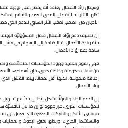
وسيظل رائد الأعمال يعتقد أنه يحصل على توجيه ممتا
تظهر الآثار السلبيّة على المدى البعيد وتتفاقم المش
الأحيان من الصعب تعقب الأثر السلبي للدعم الذي حصل
إن تصنيف دعم روّاد الأعمال ضمن المسؤوليّة الإجتماعيّة
بيئة ريادة الأعمال. فبالإضافة إلى الإسهام في فشل 
ساحة دعم روّاد الأعمال.
فهي تقوم بتعقيد جهود المؤسسات المتخصّصة وتحد 
مؤسسات حكوميّة وخاصّة كبرى، فإن أسماءها الّلامعة 
إضافة ملموسة، لكنّها أقل لمعاناً. بينما الفشل الذي
روّاد الأعمال
إن الدعم الجاد والمؤثّر بشكل إيجابي يبدأ عبر تسهيل
للمؤسسات الكبرى، عبر جهود توازن ما بين تنافسيّة سل
مستوى الأفكار والشركات الصغيرة التي تعمل في نفس 
والاستشمار الجريء، وربطها بفرق البحوث والعمليات و