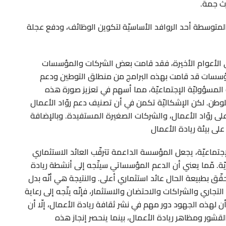
ث جمة.
لمتوسطة أحد الروافد الأساسيّة لتكوين الوظائف، ودفع عجلة
في الأعوام الأخيرة، فقد قامت بعض الشركات والمؤسسات
لمؤسسات قد قامت بهذه البرامج من منطلق التوطين ودعم
لمسؤوليّة الإجتماعيّة، مما أسهم في تعزيز صورة هذه
طن. لكن الإشكاليّة تكمن في أن تصنيف دعم روّاد الأعمال
ى روّاد الأعمال، والشركات الصغيرة المستفيدة. وبالإضافة
على بيئة ريادة الأعمال
جتماعيّة، يجعل المؤسسة الداعمة تترقّب العائد الاستثماري
يّة. مّما يعني أن الدعم المؤسساتي سيتّجه إلى أنشطة ريادة
قّق بطبيعة الحال عائد استثماري أعلى. والنتيجة هي أنّه بدل
تجاري والشراكات والاحتضان والاستثمار، فإنّه يتّجه إلى رعاية
ن لهذه الجهود دور مهم في نشر ثقافة ريادة الأعمال، إلّا أن
القشور ومظاهر ريادة الأعمال، بينما ينحصر إنجاز هذه