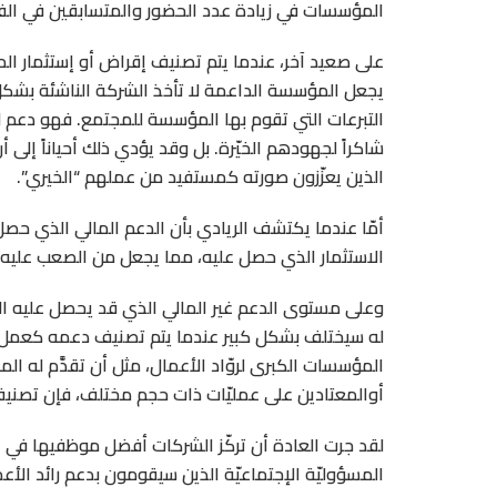
المؤسسات في زيادة عدد الحضور والمتسابقين في الفع
على صعيد آخر، عندما يتم تصنيف إقراض أو إستثمار ا
يجعل المؤسسة الداعمة لا تأخذ الشركة الناشئة بشكل
التبرعات التي تقوم بها المؤسسة للمجتمع. فهو دعم
شاكراً لجهودهم الخيّرة. بل وقد يؤدي ذلك أحياناً 
الذين يعزّزون صورته كمستفيد من عملهم “الخيري”.
أمّا عندما يكتشف الريادي بأن الدعم المالي الذي حصل 
الاستثمار الذي حصل عليه، مما يجعل من الصعب عليه ا
وعلى مستوى الدعم غير المالي الذي قد يحصل عليه ال
له سيختلف بشكل كبير عندما يتم تصنيف دعمه كعمل ا
المؤسسات الكبرى لروّاد الأعمال، مثل أن تقدَّم له ال
أوالمعتادين على عمليّات ذات حجم مختلف، فإن تصنيف
لقد جرت العادة أن تركّز الشركات أفضل موظفيها في ا
المسؤوليّة الإجتماعيّة الذين سيقومون بدعم رائد الأع