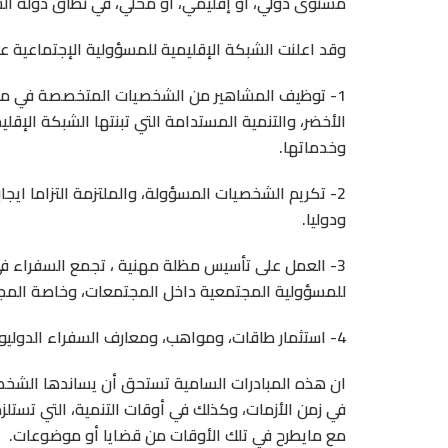
مستوى دولي، أو إقليمي، أو محلي، في نطاق دولة ال
وقد اعلنت الشبكة الإقليمية للمسؤولية الإجتماعية عن
1- توظيف المشاهير من الشخصيات المتخصصة في مجالا
الأخضر، والتنمية المستدامة التي تبنتها الشبكة الإق
وخدماتها.
2- تكريم الشخصيات المسؤولة، والملتزمة التزاما ايجابي
ودوليا.
3- العمل على تأسيس مظلة مهنية ، تجمع السفراء في
للمسؤولية المجتمعية داخل المجتمعات، وخاصة المجتم
4- استثمار طاقات، ومواهب، ومعارف السفراء الدوليون للمسؤولية الإجتماعية في دعم مجالات الخدمة المجتمعية.
ان هذه المبادرات السامية تستحق أن يساندها الشخص
في زمن الأزمات، وكذلك في أوقات التنمية، التي تستل
مع مايطرح في تلك الأوقات من قضايا أو موضوعات.