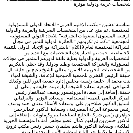
شخصيات عربية ودولية مؤثرة
بمناسبة تدشين «مكتب الإقليم العربي» للاتحاد الدولي للمسؤولية
المجتمعية ، تم منح عدد من الشخصيات البحرينية والعربية والدولية
الرفيعة المستوى العضويات الشرفية” للاتحاد الدولي للمسؤولية
المجتمعية “..كما تم تكريمهم “بالجائزة الدولية للتميز في مجال
الشراكة المجتمعية لعام 2019م” بالشراكة مع الإتحاد الدولي للتنمية
الاجتماعية . حيث تم اختيار هذه الشخصيات مع العديد من
الشخصيات العربية والدولية بعناية فائقة لدورهم المتميز في مجالات
المسؤولية والشراكة المجتمعية وطنيا ودوليا. وقد حظي بالتكريم
من الشخصيات البحرينية كلا من : معالي الشيخ دعيج بن خليفة آل
خليفة الرئيس الفخري للجمعية الخليجية للإعاقة، والشيخة لمياء
بنت محمد آل خليفة رئيسة مجلس إدارة جمعية النور للبر، وكذلك
نائبتها في الجمعية سعادة الشيخة لولوة بنت خليفة بن علي آل
خليفة، إضافة إلى سعادة البروفيسور يوسف عبدالغفار رئيس
المركز العالمي للتنمية المستدامة ، وسعادة الوزير والبرلماني
السابق الدكتور صلاح بن علي، وسعادة الأستاذ عدنان أحمد يوسف
رئيس مجموعة البركة المصرفية ، وسعادة الدكتور عبدالرحمن
جواهري رئيس شركة الخليج لصناعة البتروكيماويات ، إضافة إلى
الدكتور حسن بن إبراهيم كمال عضو مجلس أمناء المؤسسة الخيرية
الملكية ، وسعادة الدكتور هاشم سليمان حسين رئيس مكتب ترويج
الاستثمار والتكنولوجيا التابع لمنظمة الأمم المتحدة للتنمية