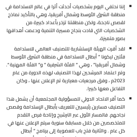
إننا نحتفي اليوم بشخصيات أحدثت أثرا في عالم الاستدامة في
منطقة الشرق الأوسط وشمال أفريقيا، وهي بالتأكيد نماذج
لقصص ناجحة، ولكن منطقتنا تزخر بأعداد كبيرة من
الشخصيات التي قادت بنجاح مسيرة التنمية ودعمت أهدافها
بصور متميزة.
لقد أقرت الهيئة الإستشارية للتصنيف العالمي للاستدامة
فئتين ليكونا ” أبطال الاستدامة في منطقة الشرق الأوسط
وشمال أفريقيا” ، وهي ” الفئة الشرفية ” و” الفئة المهنية “.
وتم اعتماد المرشحين لهذا التصنيف لهذه الدورة من عام
2023م ، وفق مرجعيات معيارية تم الإعلان عنها ، وكان
التفاعل معها كبيرا.
كما أقر الاتحاد الدولي للمسؤولية المجتمعية أن يشمل هذا
التصنيف مسارين رئيسيين للتعريف بأبطال الإستدامة وقصص
نجاحهم. فالمسار الأول عبر الترشيح وإتاحة فرص التقدم
للمتخصصين من خلال مسابقة سنوية سيتم الإعلان عنها في
كل عام . والثانية فتح باب للعضوية إلى برنامج ” أبطال