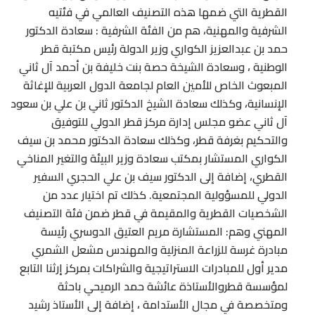
القطرية التي ضمها هذه التصنيف العالمي في فئتيه
الشرفية والمهنية، هم من الفئة الشرفية : سعادة الدكتور
حمد بن عبدالعزيز الكواري وزير الدولة رئيس مكتبة قطر
الوطنية ، وسعادة الشيخة حصة بنت خليفة بن أحمد آل ثاني
المبعوث الخاص للأمين العام لجامعة الدول العربية للإغاثة
الإنسانية، وكذلك سعادة الشيخ الدكتور ثاني بن علي بن سعود
آل ثاني عضو مجلس إدارة مركز قطر الدولي للتوفيق
والتحكيم بغرفة قطر، وكذلك سعادة الدكتور محمد بن سيف
الكواري المستشار بمكتب سعادة وزير البيئة والتغير المناخي
القطري، إضافة إلى الدكتور سيف بن علي الحجري السفير
الدولي للمسؤولية المجتمعية. كذلك تم اختيار عدد من
الشخصيات القطرية والمقيمة في قطر ضمن فئة التصنيف
المهني وهم: المستشارة مريم العتيق الدوسري رئيسة
مبادرة غرسة للزراعة المنزلية والمهندس مشعل الشمري
مدير أول للمبادرات الاستراتيجية والشراكات بمركز إرثنا التابع
لمؤسسة قطروالأستاذة عائشة حمد الرميحي باحثة
ومتخصصة في مجال الأستدامة ، إضافة إلى الأستاذ رشيد