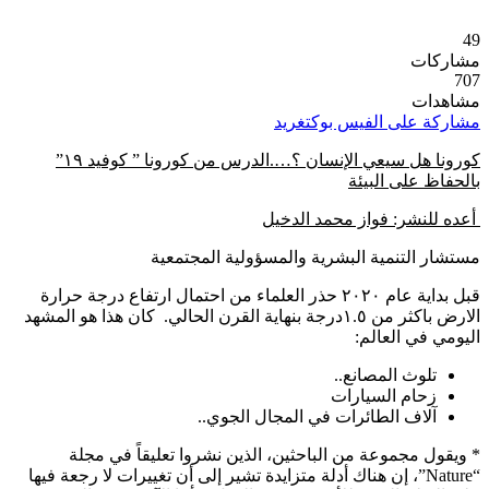
49
مشاركات
707
مشاهدات
مشاركة على الفيس بوك
تغريد
كورونا هل سيعي الإنسان ؟….الدرس من كورونا ” كوفيد ١٩”
بالحفاظ على البيئة
أعده للنشر: فواز محمد الدخيل
مستشار التنمية البشرية والمسؤولية المجتمعية
قبل بداية عام ٢٠٢٠ حذر العلماء من احتمال ارتفاع درجة حرارة
الارض باكثر من ١.٥درجة بنهاية القرن الحالي. كان هذا هو المشهد
اليومي في العالم:
تلوث المصانع..
زحام السيارات
آلاف الطائرات في المجال الجوي..
* ويقول مجموعة من الباحثين، الذين نشروا تعليقاً في مجلة
“Nature”، إن هناك أدلة متزايدة تشير إلى أن تغييرات لا رجعة فيها