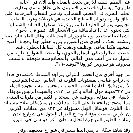
على النظم البيئية للأرض تحدث بالفعل، وأننا الآن في “حالة
طوارئ”.ويشمل ذلك تدمير الأمازون على نطاق واسع، وتقليص
الجليد البحري في القطب الشمالي، وتدمير الشعاب المرجانية على
نطاق واسع، وذوبان الصفائح الجليدية في غرينلاند وغرب القطب
الجنوبي، وذوبان الجليد الدائم، وزعزعة استقرار الغابات الشمالية
التي تحتوي على أعداد هائلة من الأشجار التي تنمو في الأجواء
الشمالية المتجمدة، وتباطؤ دوران المحيطات. وقال العلماء ان منظر
ومشهد الغلاف الجوي فوق الصين واوروبا خطير جدا.وفجاة ، أصبح
المشهد هكذا صافي ،ونظيف وذهبت كل النقاط الخطرة . فقد
أختفت الطائرات في المجال الجوي ، وأصبحت الشوارع خاوية من
السيارات في أغلب مدن العالم، والمصانع شبه متوقفة، والسبب
معروف هو فيروس كورونا “كوفيد -١٩”.
من جهة أخرى فإن الحظر المنزلي وتراجع النشاط الاقتصادي قادا
الى تراجع قياسي لمستويات التلوث في العالم . حيث التئم ثقب
الأوزون فوق القارة القطبية الجنوبيه، وتحسن مستوىجودة الهواء
في ٣٣٧مدينة حول العالم باكثر من ١٢٪؜، والسبب الرئيس هو بقاء
الإنسان في منزله ، وتوقفه عن إستخدام الكثير من ملوثات البيئة ،
مما أوضح ان الحفاظ على البيئة بيد الإنسان وبالإمكان علاج مسببات
ذلك التلوث. فوسائل النقل مسؤولة عن ٢٣٪؜ من انبعاثات الكربون.
إن الأرض تنفست مؤقتاً، وخرج الغزال للتجول في شوارع لندن
وعادت الطيور المهاجرة لتحتل شاطئ “أغوا دولسي”في البيرو.
وقد شاهد سكان باريس البط يسير في شوارع مدينتهم، وفي