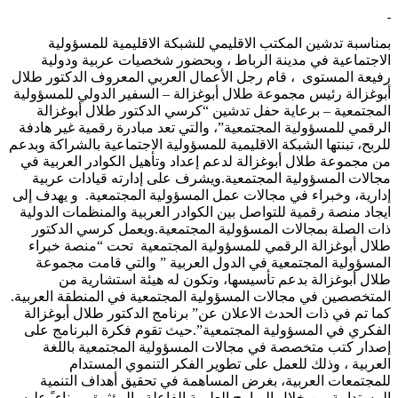
بمناسبة تدشين المكتب الاقليمي للشبكة الاقليمية للمسؤولية
الاجتماعية في مدينة الرباط ، وبحضور شخصيات عربية ودولية
رفيعة المستوى ، قام رجل الأعمال العربي المعروف الدكتور طلال
أبوغزالة رئيس مجموعة طلال أبوغزالة – السفير الدولي للمسؤولية
المجتمعية – برعاية حفل تدشين “كرسي الدكتور طلال أبوغزالة
الرقمي للمسؤولية المجتمعية”، والتي تعد مبادرة رقمية غير هادفة
للربح، تبنتها الشبكة الاقليمية للمسؤولية الاجتماعية بالشراكة وبدعم
من مجموعة طلال أبوغزالة لدعم إعداد وتأهيل الكوادر العربية في
مجالات المسؤولية المجتمعية.ويشرف على إدارته قيادات عربية
إدارية، وخبراء في مجالات عمل المسؤولية المجتمعية. و يهدف إلى
ايجاد منصة رقمية للتواصل بين الكوادر العربية والمنظمات الدولية
ذات الصلة بمجالات المسؤولية المجتمعية.ويعمل كرسي الدكتور
طلال أبوغزالة الرقمي للمسؤولية المجتمعية تحت “منصة خبراء
المسؤولية المجتمعية في الدول العربية ” والتي قامت مجموعة
طلال أبوغزالة بدعم تأسيسها، وتكون له هيئة استشارية من
المتخصصين في مجالات المسؤولية المجتمعية في المنطقة العربية.
كما تم في ذات الحدث الاعلان عن” برنامج الدكتور طلال أبوغزالة
الفكري في المسؤولية المجتمعية”.حيث تقوم فكرة البرنامج على
إصدار كتب متخصصة في مجالات المسؤولية المجتمعية باللغة
العربية ، وذلك للعمل على تطوير الفكر التنموي المستدام
للمجتمعات العربية، بغرض المساهمة في تحقيق أهداف التنمية
المستدامة من خلال البرامج العلمية الفاعلة والمؤثرة . وبناء ً عليه،