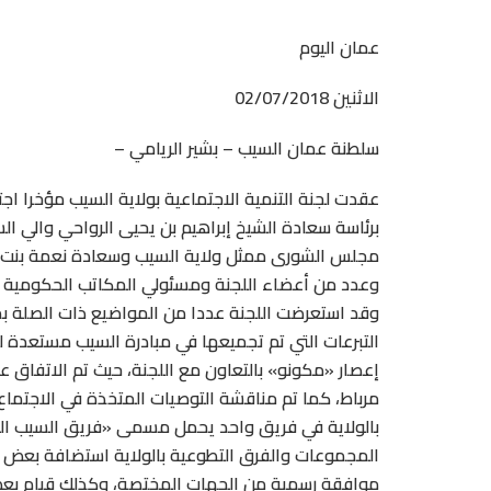
عمان اليوم
الاثنين 02/07/2018
سلطنة عمان السيب – بشير الريامي –
عقدت لجنة التنمية الاجتماعية بولاية السيب مؤخرا اجت
برئاسة سعادة الشيخ إبراهيم بن يحيى الرواحي والي 
مجلس الشورى ممثل ولاية السيب وسعادة نعمة بنت 
وعدد من أعضاء اللجنة ومسئولي المكاتب الحكومية وال
وقد استعرضت اللجنة عددا من المواضيع ذات الصلة ب
التبرعات التي تم تجميعها في مبادرة السيب مستعدة 
إعصار «مكونو» بالتعاون مع اللجنة، حيث تم الاتفاق عل
مرباط، كما تم مناقشة التوصيات المتخذة في الاجتما
بالولاية في فريق واحد يحمل مسمى «فريق السيب ال
المجموعات والفرق التطوعية بالولاية استضافة بعض 
موافقة رسمية من الجهات المختصة، وكذلك قيام بعض ا