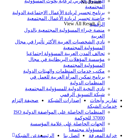
الصندوق العربي لرعاية بحوث المسؤولية
No Result
المجتمعية
برنامج تجسير لريادة الأعمال الاجتماعية الدولية
حاضنة تجسير لريادة الأعمال المجتمعية
View All Result
الرقمية
منصة خبراء المسؤولية المجتمعية بالدول
العربية
نادي الشخصيات العربية الأكثر تأثيرا في مجال
المسؤولية المجتمعية
تحالف المدن العربية المسؤولة اجتماعيا
مؤسسة المؤهلات البريطانية في مجال
المسؤولية المجتمعية
مكتب خدمات المنظمات والهيئات الدولية
برنامج تمكين المرأة العربية للعمل في
المنظمات الدولية
نادي النخبة الدولية للمسؤولية المجتمعية
شبكة التسويق الرقمي
تقارير وأبحاث
إصدارات الشبكة
صحيفة إلتزام
خدمات الشبكة
المنظمات الحاصلة على المواصفة الدولية ISO
37000 للحوكمة
الجهات الحاصلة على علامة المؤسسة
المسؤولة مجتمعياً
خزانة المعرفة
اتصل بنا
الرئيسية
عن الشبكة