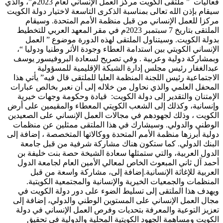
فعاليات ” ملتقى الكويت مركز العمل الإنساني لعام 2023م”، والذي
سيقام بإذن الله تعالى بمناسبة الذكرى التاسعة لاختيار دولة الكويت
مركزا للعمل الإنساني من قبل منظمة الأمم المتحدة. وسيقام
الملتقى بتاريخ 7 سبتمبر 2023م في مقر المعهد العربي للتخطيط
بدولة الكويت. وسيتناول الملتقى لهذه الدورة موضوع ” العمل
الإنساني الكويتي بين استدامة العطاء وجودة الأثر وطنيا ودوليا “،
وبمشاركة دولية وعربية . وفي تصريح لسعادة البروفيسور يوسف
عبدالغفار رئيس مجلس إدارة الشبكة الإقليمية للمسؤولية
الاجتماعية رئيس اللجنة المنظمة العليا للملتقى قال فيه” يأتي هذا
المحفل العلمي والذي نحاول من خلاله إلى أن نعبر بخالص عبارات
الإمتنان والتقدير إلى دولة الكويت: قيادة وحكومة وجهات خيرية
وإنسانية، وكذلك إلى الشعب الكويتي المعطاء والمقيمين على أرض
الكويت ، وذلك لجهودهم في مجالات العمل الإنساني على الصعيدين
الوطني والدولي. وسيشارك في هذا الملتقى ممثلين عن منظمات
دولية أبرزها منظمة الأمم المتحدة ووكالاتها المتخصصة ، إضافة إلى
البنك الدولي. كما ستكون هناك مشاركة شرفية من قبل جامعة
الدول العربية، والتي ستمثلها سعادة الشيخة حصة بنت خليفة بن
أحمد آل ثاني المبعوث الخاص لمعالي الأمين العام لجامعة الدول
العربية للإغاثة الإنسانية.إضافة إلى، مشاركة واسعة من قبل
المنظمات والجمعيات الخيرية والإنسانية والمجتمعية الكويتية.
ويهدف هذا الملتقى إلى تسليط الضوء على دور دولة الكويت في
مجال العمل الإنساني على المستوين الوطني والدولي، إضافة إلى
تعزيز التوعية والمعرفة بتحديات وفرص العمل الإنساني في دولة
الكويت ومساهمة الجهود الكويتية المحلية والدولية في تحقيق