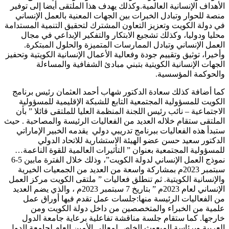
الأهداف الإنسانية العالمية.وكذلك يهدف هذا الملتقى أيضا إلى توفير
منصة للحوار وتبادل الخبرات بين الجهات المعنية بالعمل الإنساني
في دولة الكويت وتعزيز التعاون المشترك لتحقيق التنمية المستدامة
محليا ودوليا، وكذلك تشجيع الابتكار والتفكير الإبداعي في مجال
العمل الإنساني وتبادل الممارسات المتميزة والحلول المبتكرة.
وأخيرا، توثيق وتقييم جودة وفعالية الأعمال الإنسانية الكويتية وتحفيز
الجهات الإنسانية الكويتية بتبني مبادئ الشفافية والمساءلة
والحوكمة المؤسسية.
كما أضافة كذلك سعادة الدكتور شهاب أحمد العثمان رئيس برنامج
الكويت للمسؤولية المجتمعية التابع للشبكة الإقليمية للمسؤولية
الاجتماعية – نائب رئيس اللجنة المنظمة العليا للملتقى قائلا ” بأن
الملتقى ستقام خلاله العديد من الفعاليات الرئيسة والمصاحبة . حيث
ستبدأ هذه الفعاليات ببرنامج تدريبي دولي يقدمه الخبير الإماراتي
الدكتور سعيد حسن عضو الهيئة الاستشارية للاتحاد الدولي
للمسؤولية المجتمعية بعنوان ” التأثيرات العالمية للقوة الناعمة…
نموذج العمل الإنساني لدولة الكويت”، وذلك خلال الفترة مابين 5-6
سبتمبر 2023م بمشاركة واسعة من العديد من الجمعيات الخيرية
والإنسانية الكويتية. ثم تنطلق فعاليات ” ملتقى الكويت مركز العمل
الإنساني لعام 2023م ” بتاريخ 7 سبتمبر 2023م ، والذي يضم العديد
من الفعاليات الرئيسة منها:جلسات عمل تقدم فيها أوراق عمل
علمية من الخبراء والمتخصصين من داخل دولة الكويت ومن
خارجها. كما ستقام جلسة مناقشة تفاعلية برعاية جامعة الدول
العربية وبرئاسة المبعوث الخاص لمعالي الأمين العام لجامعة الدول