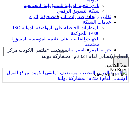
نادي النخبة الدولية للمسؤولية المجتمعية
شبكة التسويق الرقمي
تقارير وأبحاث
إصدارات الشبكة
صحيفة إلتزام
خدمات الشبكة
المنظمات الحاصلة على المواصفة الدولية ISO
37000 للحوكمة
الجهات الحاصلة على علامة المؤسسة المسؤولة
مجتمعياً
خزانة المعرفة
اتصل بنا
يستضيف “ملتقى الكويت مركز
العمل الإنساني لعام 2023م” بمشاركة دولية
اسم الكاتب :
No Result
View All Result