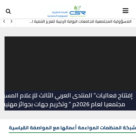
المسؤولية المجتمعية للجامعات البوابة الرحيبة لتعزيز التنمية المستدامة
إفتتاح فعاليات” المنتدى العربي الثالث للإعلام المسؤ
مجتمعيا لعام 2026م ” وتكريم جهات بجوائز مهنية
شبكة المنظمات المواءمة أعمالها مع المواصفة القياسية