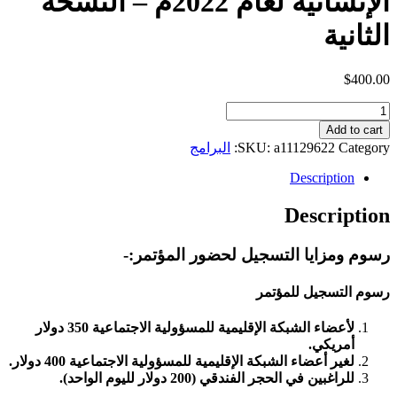
الإنسانية لعام 2022م – النسخة
الثانية
$
400.00
المؤتمر
الدولي
Add to cart
للدبلوماسية
Category:
a11129622
SKU:
البرامج
الإنسانية
لعام
Description
2022م
–
Description
النسخة
الثانية
رسوم ومزايا التسجيل لحضور المؤتمر:-
quantity
رسوم التسجيل للمؤتمر
لأعضاء الشبكة الإقليمية للمسؤولية الاجتماعية 350 دولار
أمريكي.
لغير أعضاء الشبكة الإقليمية للمسؤولية الاجتماعية 400 دولار.
للراغبين في الحجر الفندقي (200 دولار لليوم الواحد).