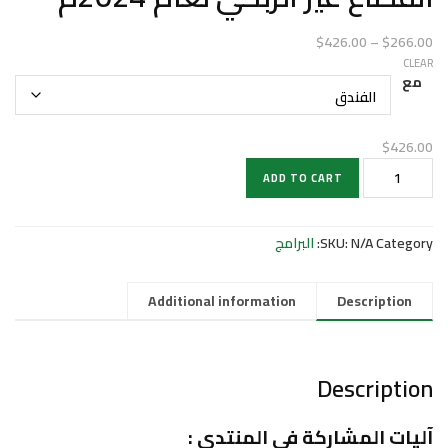
Price
$
426.00
–
$
266.00
range:
CLEAR
مع
$266.00
through
$426.00
$
426.00
المنتدى
ADD TO CART
الوطني
للحوكمة
في
Category:
N/A
SKU:
البرامج
القطاع
غير
الربحي
Additional information
Description
لعام
2024م
quantity
Description
آليات المشاركة في المنتدى :