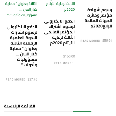
رسوم شهادة
مؤتمر وجائزة
الجهات المانحة
الدفع الالكتروني
الرابع2020م
لرسوم اشتراك
الدفع الالكتروني
المؤتمر العالمي
لرسوم اشتراك
الثالث لرعاية
الندوة العلمية
$
56.64
READ MORE
الأيتام 2020م
الرقمية الثالثة
بعنوان ” حماية
كبار السن …
$
150.00
مسؤوليات
READ MORE
وأدوات “
$
37.76
READ MORE
القائمة الرئيسية