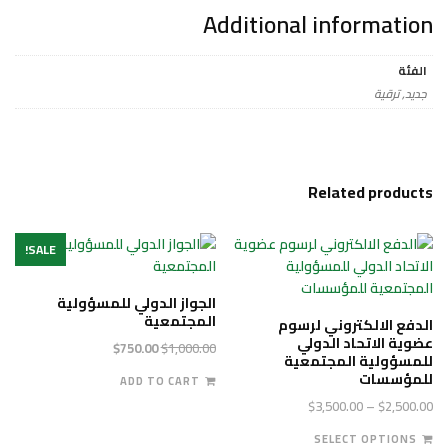
Additional information
الفئة
جديد, ترقية
Related products
SALE!
الجواز الدولي للمسؤولية
المجتمعية
الدفع الالكتروني لرسوم
عضوية الاتحاد الدولي
Current
Original
$
750.00
$
1,000.00
للمسؤولية المجتمعية
price
price
للمؤسسات
ADD TO CART
is:
was:
Price
$
3,500.00
–
$
2,500.00
$750.00.
$1,000.00.
range:
This
SELECT OPTIONS