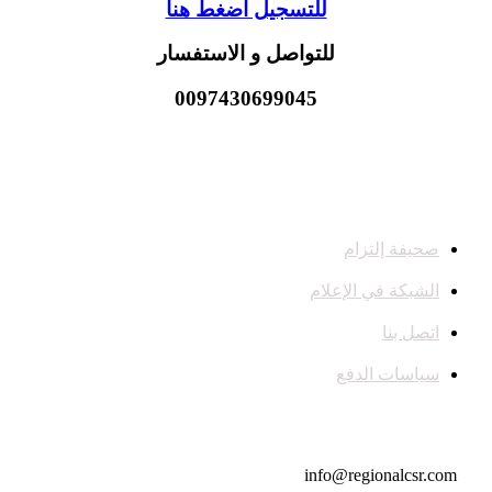
للتسجيل اضغط هنا
للتواصل و الاستفسار
0097430699045
صحيفة إلتزام
الشبكة في الإعلام
اتصل بنا
سياسات الدفع
تواصل معنا
info@regionalcsr.com