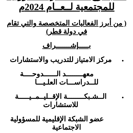
للمجتمعية لــعــام 2024م
( من أبرز الفعاليات المتخصصة والتي تقام
في دولة قطر)
بـــــإشـــــــراف
مركز الامتياز للتدريب والاستشارات
معهــــــــد الــــــدوحــــة
للــدراســـات العلـيـــا
الــشـبكــــــــة الإقــليــمــيـــــة
للاستشارات
عضو الشبكة الإقليمية للمسؤولية
الاجتماعية