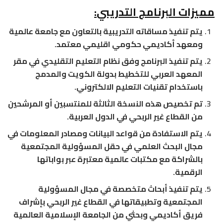
مميزات البرنامج التدريبي
:
يتم تنفيذ مساقاته التدريبية بالتعاون مع جامعة عالمية
ومعهد أكاديمي حكومي اقليمي معتمد.
يتم تنفيذ البرنامج وفق نظام التعليم التقليدي في مقر
المعهد العربي للتخطيط بدولة الكويت والمدمج
باستخدام تقنيات التعليم الالكتروني.
تم تخصيص هذه النسخة الثالثة للمنتسبين أو المرشحين
من القطاع غير الربحي في الدول العربية.
يتم الاستفادة من قواعد البيانات ومصادر المعلومات في
مجال البحث العلمي في حقل المسؤولية المجتمعية
بالشراكة مع مكتبات عالمية معتبرة عبر بواباتها
الرقمية.
يتم تنفيذ أبحاث متخصصة في مجال المسؤولية
المجتمعية وتطبيقاتها في القطاع غير الربحي بإشراف
فريق أكاديمي وبحثي من الجامعة الإسلامية العالمية