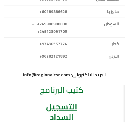
ماليزيا
60189886628+
السودان
249900900080+ –
249123091705+
قطر
97430557774+
الاردن
96282121892+
البريد الالكتروني: info@regionalcsr.com
كتيب البرنامج
التسجيل
السداد