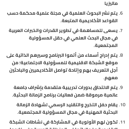
ماليزيا
يتم نشر البحوث العلمية في مجلة علمية محكمة حسب
القواعد الأكاديمية المتبعة.
يسعى للمساهمة في تطوير القدرات والخبرات العربية
في مجال البحث العلمي في حقل المسؤولية
المجتمعية.
يتم إدراج أسماء من أتموا البرنامج وسيرهم الذاتية على
موقع الشبكة الاقليمية للمسؤولية الاجتماعية؛ من
أجل التعريف بهم وإتاحة تواصل الأكاديميين والباحثين
معهم.
يتم الالتحاق بدورات تدريبية متقدمة بإشراف جامعة
عالمية مرموقة ضمن فعاليات برنامج الزمالة البحثية.
يقام حفل التخرج والتقليد الرسمي لشهادة الزمالة
البحثية المهنية في مجال المسؤولية المجتمعية.
تكون لهم الأولوية في المشاركة في نشاطات الشبكة