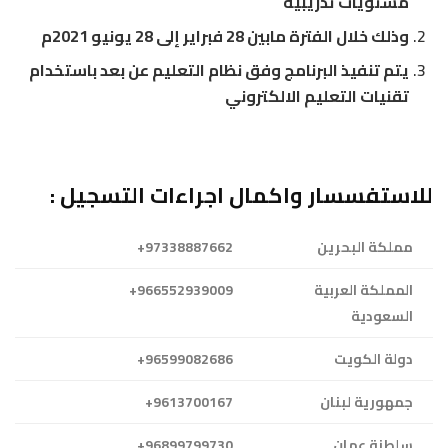
مستويات تدريبية
وذلك خلال الفترة مابين 28 فبراير إلى 28 يونيو 2021م
يتم تنفيذ البرنامج وفق نظام التعليم عن بعد باستخدام
تقنيات التعليم الالكتروني
للاستفسسار واكمال اجراءات التسجيل :
مملكة البحرين
97338887662+
المملكة العربية
966552939009+
السعودية
دولة الكويت
96599082686+
جمهورية لبنان
9613700167+
سلطنة عمان
96899799730+