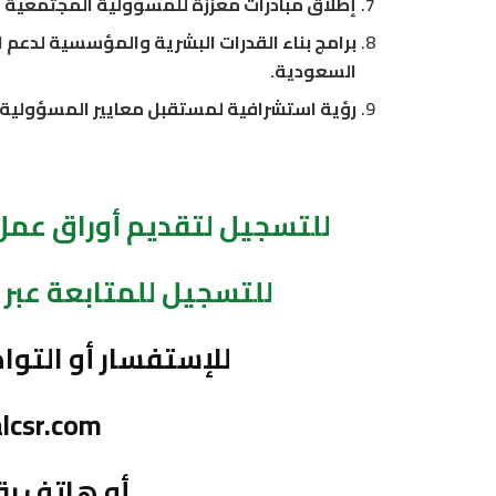
إطلاق مبادرات معززة للمسؤولية المجتمعية و
برامج بناء القدرات البشرية والمؤسسية لدعم ا
السعودية.
رؤية استشرافية لمستقبل معايير المسؤولية الم
للتسجيل لتقديم أوراق عمل ع
للتسجيل للمتابعة عبر ا
للإستفسار أو التواص
lcsr.com
أو هاتف رقم 3521334