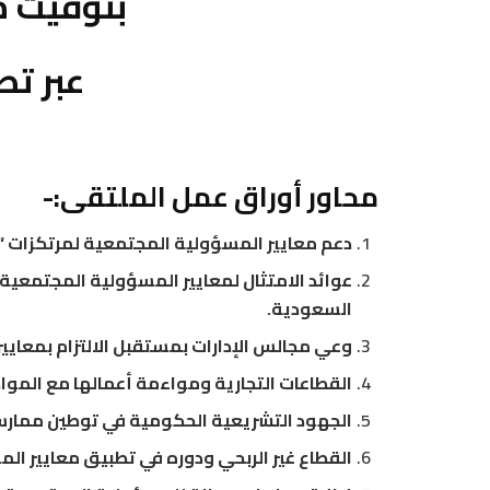
بتوقيت م
عبر تط
محاور أوراق عمل الملتقى
:-
دعم معايير المسؤولية المجتمعية لمرتكزات “رؤية
عوائد الامتثال لمعايير المسؤولية المجتمعية 
السعودية.
وعي مجالس الإدارات بمستقبل الالتزام بمعاي
القطاعات التجارية ومواءمة أعمالها مع الموا
الجهود التشريعية الحكومية في توطين ممارسات
القطاع غير الربحي ودوره في تطبيق معايير ال