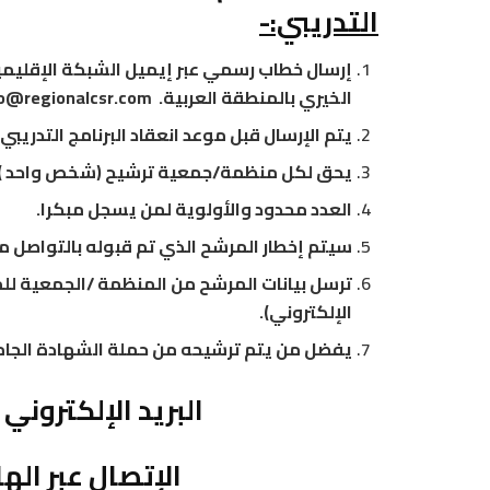
التدريبي:-
إرسال خطاب رسمي عبر إيميل الشبكة الإقليم
الخيري بالمنطقة العربية. info@regionalcsr.com
يتم الإرسال قبل موعد انعقاد البرنامج التدريبي بموعد أقصاه
يحق لكل منظمة/جمعية ترشيح (شخص واحد ) 
العدد محدود والأولوية لمن يسجل مبكرا.
سيتم إخطار المرشح الذي تم قبوله بالتواصل م
ترسل بيانات المرشح من المنظمة /الجمعية للم
الإلكتروني).
يفضل من يتم ترشيحه من حملة الشهادة الجامعي
البريد الإلكتروني
الإتصال عبر الهاتف ⁦+973 52