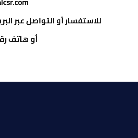
lcsr.com
للاستفسار أو التواصل عبر البريد الإلكتروني m
أو هاتف رقم 33521334