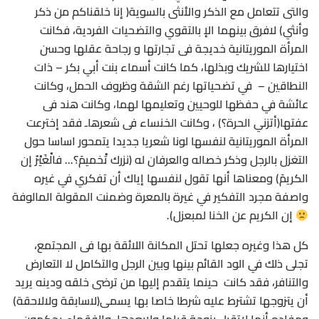
والتى تتعامل مع الذكر والأنثى بالسوية( إنا خلقناكم من ذكر
وأنثي) لافرق بينهما الإ بالتقوي والتضحيات الفردية، فكانت
المرأة الموريتانية خديجة فى تجارتها و رجاحة عقلها وحسن
اختيارها للشريك وبذلها، كما كانت أسماء بنت أبي بكر – ذات
النطاقين – في تضحياتها رغم الشقة وظروف الحمل، وكانت
عائشة في حفظها للوحيين وتعليمها لهما، وكانت هند فى
عفتها(أتزني الحرة؟) ، وكانت الخنساء فى شعرهاـ فقد إخترعت
المرأة الموريتانية لنفسها لونا شعريا جديدا يتمحور اساسا حول
التغزل بالرجل وذكر خصاله والعرفان له (نزرك تْخميمَ؟… فالْغَيْرُ إن
الكريمَ) ومعناها أنها تقول لنفسها إياك أن تفكري في غيره
واصفة مجرد التفكير في غيرة بالمعرة وضمنت المقولة المالوفة
إن الكريم عن الخنا لمبعزل).
كل هذا وغيره جعلها تحتل المكانة اللائقة بها فى المجتمع،
تجلى ذلك في الود القائم بينها وبين الرجل والتكامل لا التعارض
والتنافر، فقد كانت حينما يتقدم إليها من ترضى خلقه ودينه يريد
أن يتزوجها تشترط عليه شرطا خاصا بها يسمى(لاسابقة ولالاحقة)