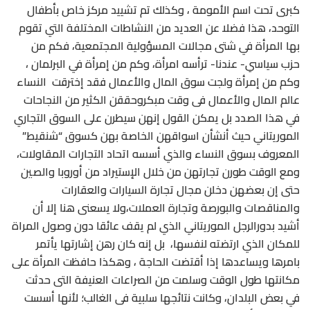
كبرى تحت اسم الأمومة ، وكذلك تم تشييد مركز خاص بأطفال
التوحد، هذا فضلا عن العديد من النشاطات المختلفة التي تقوم
بها المرأة في شتى مجالات المسؤولية المجتمعية، فكم من
حزب سياسي- عندنا- ترأسه امرأة، وكم من إمرأة في البرلمان ،
وكم من إمرأة ولجت سوق المال والأعمال فقد إخترقت النساء
عالم المال والأعمال فى وقت مبكروحققن الكثير من النجاحات
في هذا الصدد بل يمكن القول إنهن سيطرن على السوق التجاري
الموريتاني حيث أنشأن اسواقهن الخاصة بهن كسوق “شنقيط”
المعروف بسوق النساء والذي أسسه اتحاد التجارات المقاولات،
ومع الوقت طورن تجارتهن من خلال الإستيراد من أوروبا والصين
حتى إن بعضهن دخلن مجال تجارة السيارات والعقارات
والمناقصات والبورصة وتجارة العملات،ولا يسعنى هنا إلا أن
أشيد بدورالرجل الموريتاني الذي لم يقف عائقا دون وصول المراة
للمكان الذي ارتضته لنفسها، بل إنه كان رهن إشارتها يأتمر
بامرها ويساعدها إذا أقتضت الحاجة ، وهكذا حافظت المرأة على
مكانتها طول الوقت وسلمت من الصراعات العنيفة التى حدثت
في بعض البلدان، وكانت نتائجها سلبية فى الغالب؛ لأنها أسست