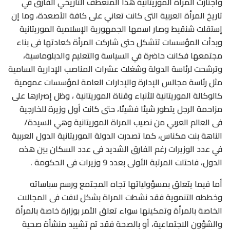
واجتازت المرأة الموريتانية هذا المنعطف التاريخي الفارق في
تاريخ المرأة العربية التى كانت تعاني على كافة الأصعدة، وما إن
إستقلت شنقيط وصار اسمها الجمهورية الإسلامية الموريتانية
وبدأت المؤسسات تتشكل حتى شاركت المرأة كعادتها فى بناء
مجتمعها فكانت حاضرة في السياسة والتعليم والدبلوماسية،
وترشحت لرئاسة الدولة وشغلت عشرات المناصب الإدارية السامية
مثل رئاسة مجالس الإدارة والإدارات العامة لمؤسسات عمومية
كالوكالة الموريتانية للأنباء وقناة الموريتانية ، وظل إصرارها على
مزاحمة الرجل يتطور شيئا فشيئا، حتى كانت أول وزيرة للخارجية
فى العالم العربي من نصيب المراة الموريتانية وهي السيدة/
الناهة بنت مكناس، كما تصدرت الدولة الموريتانية الدول العربية
في عدد الوزيرات رغم الفارق الشديد فى عدد السكان بين هذه
الدول، فاحتلت المرتبة الأولى بعدد 9 وزيرات فى الحكومة .
أما فيما يتعلق بمسؤولياتها تجاه المجتمع ورسم سباساته
وخططه التنموية فقد نشطت المراة بشكل لافت فى المجالات
الخاصة بالمرأة وتمكينها سواء تعلق الأمر بوزارة خاصة بالمرأة
والشؤون الاجتماعية، أو بالصحة فقد تم تشييد منشأة صحية