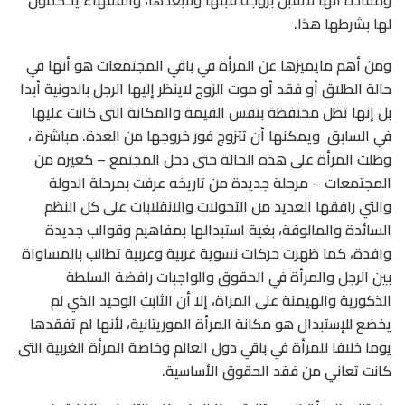
ومفاده أنها لاتقبل بزوجة قبلها ولابعدها، والفقهاء يحكمون
لها بشرطها هذا.
ومن أهم مايميزها عن المرأة في باقي المجتمعات هو أنها في
حالة الطلاق أو فقد أو موت الزوج لاينظر إليها الرجل بالدونية أبدا
بل إنها تظل محتفظة بنفس القيمة والمكانة التى كانت عليها
في السابق ويمكنها أن تتزوج فور خروجها من العدة. مباشرة ،
وظلت المرأة على هذه الحالة حتى دخل المجتمع – كغيره من
المجتمعات – مرحلة جديدة من تاريخه عرفت بمرحلة الدولة
والتي رافقها العديد من التحولات والانقلابات على كل النظم
السائدة والمالوفة، بغية استبدالها بمفاهيم وقوالب جديدة
وافدة، كما ظهرت حركات نسوية غربية وعربية تطالب بالمساواة
بين الرجل والمرأة في الحقوق والواجبات رافضة السلطة
الذكورية والهيمنة على المراة، إلا أن الثابت الوحيد الذي لم
يخضع للإستبدال هو مكانة المرأة الموريتانية، لأنها لم تفقدها
يوما خلافا للمرأة في باقي دول العالم وخاصة المرأة الغربية التى
كانت تعاني من فقد الحقوق الأساسية.