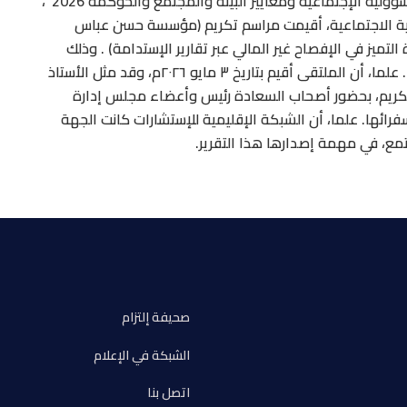
ضمن فعاليات “الملتقى العربي للشبكة الإقليمية للمسؤولية الإجتماعية ومعايير البيئة والمجتمع والحوكمة 2026″،
ية الاجتماعية، أقيمت مراسم تكريم (مؤسسة حسن عباس
تميز في الإفصاح غير المالي عبر تقارير الإستدامة) . وذلك
،بمناسبةإنجازها (تقريرها الأول للإستدامة لعام ٢٠٢٥م). علما، أن الملتقى أقيم بتاريخ ٣ مايو ٢٠٢٦م، وقد مثل الأستاذ
تكريم، بحضور أصحاب السعادة رئيس وأعضاء مجلس إدارة
فرائها. علما، أن الشبكة الإقليمية للإستشارات كانت الجهة
، في مهمة إصدارها هذا التقرير.
صحيفة إلتزام
الشبكة في الإعلام
اتصل بنا