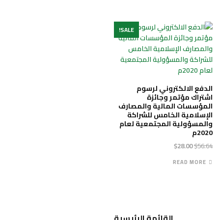
SALE!
الدفع الالكتروني لرسوم
اشتراك مؤتمر وجائزة
المؤسسات المالية والمصارف
الإسلامية الخامس للشراكة
والمسؤولية المجتمعية لعام
2020م
Current
Original
$
28.00
$
56.64
price
price
READ MORE
is:
was:
$28.00.
$56.64.
القائمة الرئيسية