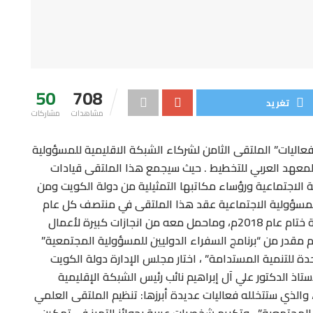
50
708
تغريد
مشاهدات
مشاركات
فعاليات” الملتقى الثامن لشركاء الشبكة الاقليمية للمسؤولية
المعهد العربي للتخطيط . حيث سيجمع هذا الملتقى قيادات
الاجتماعية ورؤساء مكاتبها التمثيلية من دولة الكويت ومن
 للمسؤولية الاجتماعية عقد هذا الملتقى في منتصف كل عام
وفي نهايته لعرض إنجازاتها وخطط أنشطتها . وبمناسبة ختام عام 2018م، وماحمل معه من انجازات كبيرة لأعمال
 مقدر من “برنامج السفراء الدوليين للمسؤولية المجتمعية”
ة للتنمية المستدامة” ، اختار مجلس الإدارة دولة الكويت
ذ الدكتور علي آل إبراهيم نائب رئيس الشبكة الإقليمية
 والذي ستتخلله فعاليات عديدة أبرزها: تنظيم الملتقى العلمي