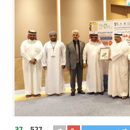
37
527