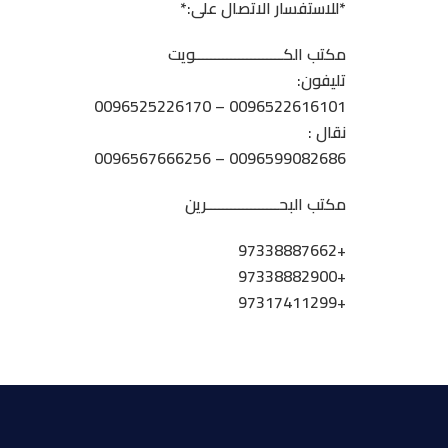
*للاستفسار الاتصال على:*
مكتب الكــــــــــــــــــــــويت
تليفون:
0096522616101 – 0096525226170
نقال :
0096599082686 – 0096567666256
مكتب البحــــــــــــــــــرين
+97338887662
+97338882900
+97317411299